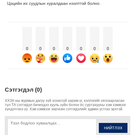
Цэцийн их суудлын хуралдаан нээлттэй болно.
0
0
0
0
0
0
0
Сэтгэгдэл (0)
ХХЗХ-ны журмын дагуу зүй зохисгүй зарим үг, хэллэгийг хязгаарласан
тул ТА сэтгэгдэл бичихдээ хууль зүйн болон ёс суртахууны хэм хэмжээг
хүндэтгэнэ үү. Хэм хэмжээг зөрчсөн сэтгэгдэлийг админ устгах эрхтэй.
НИЙТЛЭХ