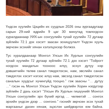
Үндсэн хуулийн Цэцийн их суудлын 2026 оны зургаадугаар
сарын 29-ний өдрийн 9 цаг 30 минутад товлогдсон
хуралдаанаар УИХ-ын сонгуулийн тухай хуулийн 72 дугаар
зүйлийн 72.1 дэх хэсэгт заасан зохицуулалт Үндсэн хууль
зөрчсөн эсэхийг хянан хэлэлцэхээр болжээ.
Тус хуралдаанаар Монгол Улсын Их Хурлын сонгуулийн
тухай хуулийн 72 дугаар зүйлийн 72.1 дэх хэсэгт “Тойрогт
ногдсон мандатын тооноос илүү, эсхүл дутуу нэр
дэвшигчийн төлөө санал тэмдэглэсэн, нам, эвслийн санал
тэмдэглэх хэсэгт нэгээс илүү нам, эвсэлд санал тэмдэглэсэн
саналын хуудсыг хүчингүйд тооцно.” гэж заасны “… дутуу
…” гэсэн нь Монгол Улсын Үндсэн хуулийн Хорин нэгдүгээр
зүйлийн 2 дахь хэсэгт “Улсын Их Хурлын гишүүнийг Монгол
Улсын сонгуулийн эрх бүхий иргэд … чөлөөтэй … сонгох
эрхийн үндсэн дээр … сонгоно.” гэснийг зөрчсөн эсэх тухай
маргааныг дахин хянаж, эцэслэн шийдвэрлэх юм байна.