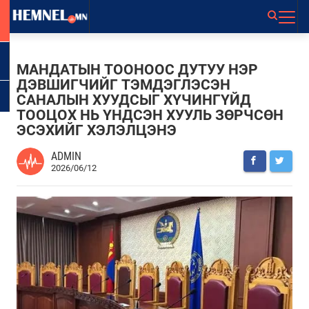
МАНДАТЫН ТООНООС ДУТУУ НЭР
ДЭВШИГЧИЙГ ТЭМДЭГЛЭСЭН
САНАЛЫН ХУУДСЫГ ХҮЧИНГҮЙД
ТООЦОХ НЬ ҮНДСЭН ХУУЛЬ ЗӨРЧСӨН
ЭСЭХИЙГ ХЭЛЭЛЦЭНЭ
ADMIN
2026/06/12