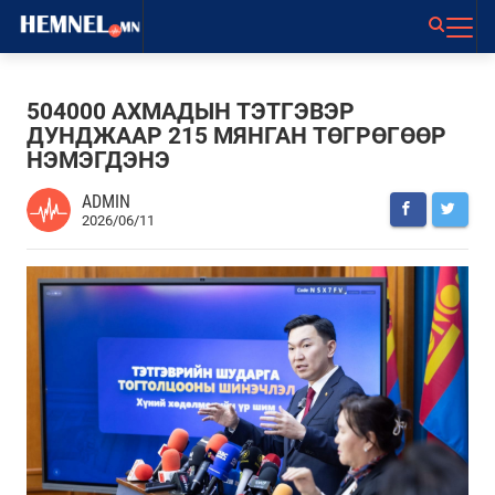
504000 АХМАДЫН ТЭТГЭВЭР
ДУНДЖААР 215 МЯНГАН ТӨГРӨГӨӨР
НЭМЭГДЭНЭ
ADMIN
2026/06/11