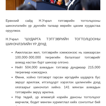
Ерөнхий сайд Н.Учрал тэтгэврийн тогтолцооны
шинэчлэлийн үр дүнгийн талаар өөрийн цахим хуудастаа
оруулжээ.
Н.Учрал "ШУДАРГА ТЭТГЭВРИЙН ТОГТОЛЦООНЫ
ШИНЭЧЛЭЛИЙН ҮР ДҮНД
Ажилласан жил, тэтгэврийн хэмжээнээс нь хамаарсан
100,000-300,000 төгрөгийн баталгаат тэтгэврийг
ахмад настан бүрт шинээр олгоно.
Нийт 504,000 ахмадын тэтгэвэр дунджаар 215,000
төгрөгөөр нэмэгдэнэ.
Өмнө, хойно тэтгэвэрт гарсан иргэдийн шударга бус
зөрүүг арилгаж, итгэлцүүрт хэрэглэх цалингийн дээд
хязгаарыг шинэчлэл хийнэ. 141 мянган ахмадын
тэтгэврийн зөрүү арилна.
Нэр төдий, үр өгөөжгүй нэрийн дансны тогтолцоог
өөрчилж, бодит мөнгөн хуримтлал хийх сонголтыг бий