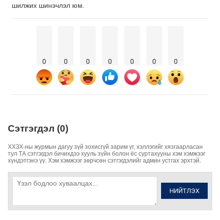
шилжих шинэчлэл юм.
0
0
0
0
0
0
0
Сэтгэгдэл (0)
ХХЗХ-ны журмын дагуу зүй зохисгүй зарим үг, хэллэгийг хязгаарласан
тул ТА сэтгэгдэл бичихдээ хууль зүйн болон ёс суртахууны хэм хэмжээг
хүндэтгэнэ үү. Хэм хэмжээг зөрчсөн сэтгэгдэлийг админ устгах эрхтэй.
НИЙТЛЭХ