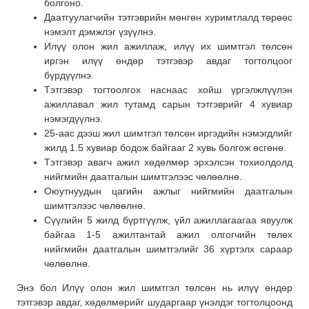
болгоно.
Даатгуулагчийн тэтгэврийн мөнгөн хуримтлалд төрөөс
нэмэлт дэмжлэг үзүүлнэ.
Илүү олон жил ажиллаж, илүү их шимтгэл төлсөн
иргэн илүү өндөр тэтгэвэр авдаг тогтолцоог
бүрдүүлнэ.
Тэтгэвэр тогтоолгох наснаас хойш үргэлжлүүлэн
ажиллавал жил тутамд сарын тэтгэврийг 4 хувиар
нэмэгдүүлнэ.
25-аас дээш жил шимтгэл төлсөн иргэдийн нэмэгдлийг
жилд 1.5 хувиар бодож байгааг 2 хувь болгож өсгөнө.
Тэтгэвэр авагч ажил хөдөлмөр эрхэлсэн тохиолдолд
нийгмийн даатгалын шимтгэлээс чөлөөлнө.
Оюутнуудын цагийн ажлыг нийгмийн даатгалын
шимтгэлээс чөлөөлнө.
Сүүлийн 5 жилд бүртгүүлж, үйл ажиллагаагаа явуулж
байгаа 1-5 ажилтантай ажил олгогчийн төлөх
нийгмийн даатгалын шимтгэлийг 36 хүртэлх сараар
чөлөөлнө.
Энэ бол Илүү олон жил шимтгэл төлсөн нь илүү өндөр
тэтгэвэр авдаг, хөдөлмөрийг шударгаар үнэлдэг тогтолцоонд