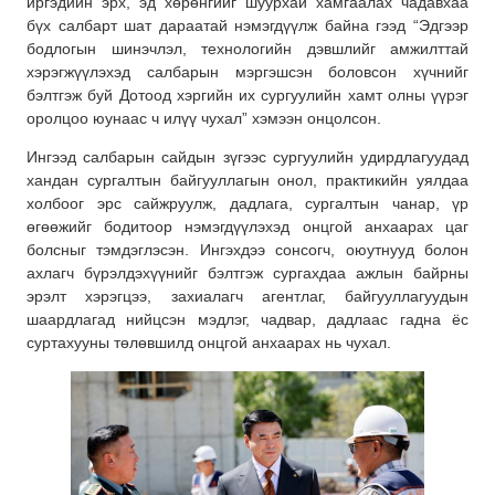
иргэдийн эрх, эд хөрөнгийг шуурхай хамгаалах чадавхаа
бүх салбарт шат дараатай нэмэгдүүлж байна гээд “Эдгээр
бодлогын шинэчлэл, технологийн дэвшлийг амжилттай
хэрэгжүүлэхэд салбарын мэргэшсэн боловсон хүчнийг
бэлтгэж буй Дотоод хэргийн их сургуулийн хамт олны үүрэг
оролцоо юунаас ч илүү чухал” хэмээн онцолсон.
Ингээд салбарын сайдын зүгээс сургуулийн удирдлагуудад
хандан сургалтын байгууллагын онол, практикийн уялдаа
холбоог эрс сайжруулж, дадлага, сургалтын чанар, үр
өгөөжийг бодитоор нэмэгдүүлэхэд онцгой анхаарах цаг
болсныг тэмдэглэсэн. Ингэхдээ сонсогч, оюутнууд болон
ахлагч бүрэлдэхүүнийг бэлтгэж сургахдаа ажлын байрны
эрэлт хэрэгцээ, захиалагч агентлаг, байгууллагуудын
шаардлагад нийцсэн мэдлэг, чадвар, дадлаас гадна ёс
суртахууны төлөвшилд онцгой анхаарах нь чухал.