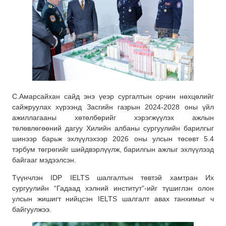
С.Амарсайхан сайд энэ үеэр сургалтын орчин нөхцөлийг
сайжруулах хүрээнд Засгийн газрын 2024-2028 оны үйл
ажиллагааны хөтөлбөрийг хэрэгжүүлэх ажлын
төлөвлөгөөний дагуу Хилийн албаны сургуулийн барилгыг
шинээр барьж эхлүүлэхээр 2026 оны улсын төсөвт 5.4
тэрбум төгрөгийг шийдвэрлүүлж, барилгын ажлыг эхлүүлээд
байгааг мэдээлсэн.
Түүнчлэн IDP IELTS шалгалтын төвтэй хамтран Их
сургуулийн “Гадаад хэлний институт”-ийг түшиглэн олон
улсын жишигт нийцсэн IELTS шалгалт авах танхимыг ч
байгуулжээ.