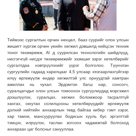
Тиймээс сургалтын орчин нөхцөл, бааз суурийг олон улсын
жишигт хүргэж орчин үеийн хөгжил дэвшилд нийцсэн техник
тоног төхөөрөмж, AI д суурилсан технологийн шийдлүүд,
нисгэгчгүй нисдэг төхөөрөмжийг эзэмшиг зэрэг хөтөлбөрийг
сургалтдаа нэвтрүүлэхийг үүрэг болголоо. Түүнчлэн
сургуулийн гадаад харилцааг 4,5 улсаар хязгаарлахгүйгээр
илүү өргөжүүлж өндөр хөгжилтэй улс орнуудтай хамтран
ажиллах нь чухал. Эрдэмтэн багш нар, сонсогч,
суралцагчдыг олон улсын томоохон сургуулиудад мэргэжил
дээшлүүлэх, суралцах, хөгжих боломжоор тасралтгүй
хангах, оюутан солилцооны хөтөлбөрүүдийг өргөжүүлж
дэлхий нийтийн анхаарлын төвд байгаа кибер гэмт хэрэг,
хар тамхи, мансууруулах бодисын хууль бус эргэлттэй
тэмцэх, илрүүлэх, таслан зогсоох чадамжтай болгоход
анхараах цаг болсныг санууллаа.