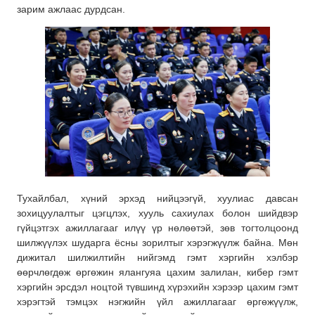
зарим ажлаас дурдсан.
Тухайлбал, хүний эрхэд нийцээгүй, хуулиас давсан
зохицуулалтыг цэгцлэх, хууль сахиулах болон шийдвэр
гүйцэтгэх ажиллагааг илүү үр нөлөөтэй, зөв тогтолцоонд
шилжүүлэх шударга ёсны зорилтыг хэрэгжүүлж байна. Мөн
дижитал шилжилтийн нийгэмд гэмт хэргийн хэлбэр
өөрчлөгдөж өргөжин ялангуяа цахим залилан, кибер гэмт
хэргийн эрсдэл ноцтой түвшинд хүрэхийн хэрээр цахим гэмт
хэрэгтэй тэмцэх нэгжийн үйл ажиллагааг өргөжүүлж,