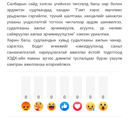
Салбарын сайд хэлсэн үгийнхээ төгсгөлд багш нар болон
эрдэмтэн судлаачдад хандан “Гэмт хэрэг, зөрчлөөс
урьдчилан сэргийлэх, түүний шалтгаан, нөхцөлийг шинжлэх
ухааны үндэслэлтэй тогтоох чиглэлээр эрдэм шинжилгээ,
судалгааны ажлыг эрчимжүүлж, агуулга, үр нөлөөг
сайжруулах ажлаа эрчимжүүлцгээе” хэмээн уриаллаа.
Харин багш, судлаачдын хувьд судалгааны ажлын чанар,
хэрэглээ, бодит өгөөжийг нэмэгдүүлэхэд санал
санаачилгатай, хариуцлагатай ажиллах ёстойг тодотгоод
ХЗДХ-ийн яамны зүгээс дэмжлэг туслалцааг бүрэн үзүүлж
хамтран ажиллахаа илэрхийлжээ.
0
0
0
0
0
0
0