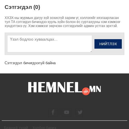
Сэтгэгдэл (0)
ХХЗХ-ны журмын дагуу зүй зохисгүй зарим үг, хэллэгийг хязгаарласан
тул ТА сэтгэгдэл бичихдээ хууль зүйн болон ёс суртахууны хэм хэмжээг
хүндэтгэнэ үү. Хэм хэмжээг зөрчсөн сэтгэгдэлийг админ устгах эрхтэй.
НИЙТЛЭХ
Сэтгэгдэл бичигдээгүй байна
Бидний тухай
Холбоо барих