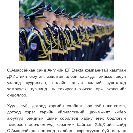
С.Амарсайхан сайд Английн EF Efekta компанитай хамтран
ДХИС-ийн оюутан, ажилтан албан хаагчдыг хиймэл оюун
ухаанд суурилсан, онлайн англи хэлний сургалтад
хамруулж, түвшинд нь тохирсон хичээл орж эхэлснийг
онцоллоо.
Хууль зүй, дотоод хэргийн салбарт эрх зүйн шинэтгэл,
дотоод хэрэг, төрийн үйлчилгээний цахимжилт, кибер
аюулгүй байдлын шинэ сорилтод хариу өгөх бодлогын
томоохон өөрчлөлтүүд хэрэгжиж байгааг ХЗДХ-ийн сайд
С.Амарсайхан онцлоод салбарт хэрэгжүүлж буй онцлох