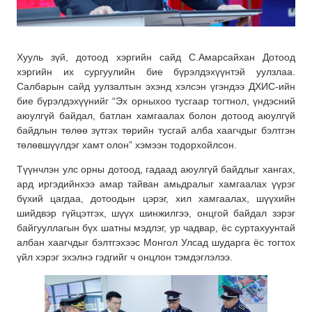
Хууль зүй, дотоод хэргийн сайд С.Амарсайхан Дотоод
хэргийн их сургуулийн бие бүрэлдэхүүнтэй уулзлаа.
Салбарын сайд уулзалтын эхэнд хэлсэн үгэндээ ДХИС-ийн
бие бүрэлдэхүүнийг “Эх орныхоо тусгаар тогтнол, үндэсний
аюулгүй байдал, батлан хамгаалах болон дотоод аюулгүй
байдлын төлөө зүтгэх төрийн тусгай алба хаагчдыг бэлтгэн
төлөвшүүлдэг хамт олон” хэмээн тодорхойлсон.
Түүнчлэн улс орны дотоод, гадаад аюулгүй байдлыг хангах,
ард иргэдийнхээ амар тайван амьдралыг хамгаалах үүрэг
бүхий цагдаа, дотоодын цэрэг, хил хамгаалах, шүүхийн
шийдвэр гүйцэтгэх, шүүх шинжилгээ, онцгой байдал зэрэг
байгууллагын бүх шатны мэдлэг, ур чадвар, ёс суртахуунтай
албан хаагчдыг бэлтгэхээс Монгол Улсад шударга ёс тогтох
үйл хэрэг эхэлнэ гэдгийг ч онцлон тэмдэглэлээ.