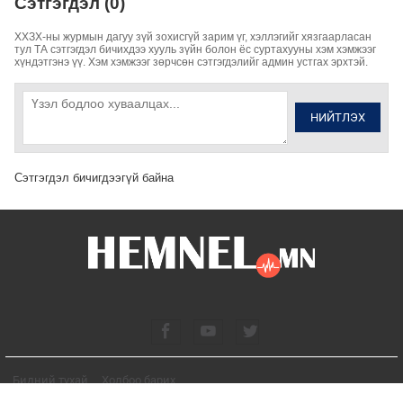
Сэтгэгдэл (0)
ХХЗХ-ны журмын дагуу зүй зохисгүй зарим үг, хэллэгийг хязгаарласан
тул ТА сэтгэгдэл бичихдээ хууль зүйн болон ёс суртахууны хэм хэмжээг
хүндэтгэнэ үү. Хэм хэмжээг зөрчсөн сэтгэгдэлийг админ устгах эрхтэй.
НИЙТЛЭХ
Сэтгэгдэл бичигдээгүй байна
Бидний тухай
Холбоо барих