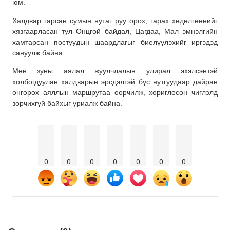
юм.
Халдвар гарсан сумын нутаг руу орох, гарах хөдөлгөөнийг
хязгаарласан тул Онцгой байдал, Цагдаа, Мал эмнэлгийн
хамтарсан постуудын шаардлагыг биелүүлэхийг иргэдэд
сануулж байна.
Мөн зуны аялал жуулчлалын улирал эхэлсэнтэй
холбогдуулан халдварын эрсдэлтэй бүс нутгуудаар дайран
өнгөрөх аяллын маршрутаа өөрчилж, хориглосон чиглэлд
зорчихгүй байхыг уриалж байна.
0
0
0
0
0
0
0