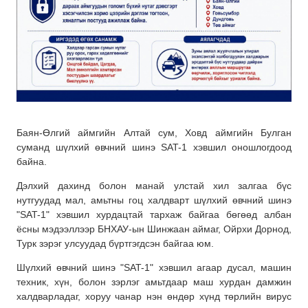
Баян-Өлгий аймгийн Алтай сум, Ховд аймгийн Булган
суманд шүлхий өвчний шинэ SAT-1 хэвшил оношлогдоод
байна.
Дэлхий дахинд болон манай улстай хил залгаа бүс
нутгуудад мал, амьтны гоц халдварт шүлхий өвчний шинэ
"SAT-1" хэвшил хурдацтай тархаж байгаа бөгөөд албан
ёсны мэдээллээр БНХАУ-ын Шинжаан аймаг, Ойрхи Дорнод,
Турк зэрэг улсуудад бүртгэгдсэн байгаа юм.
Шүлхий өвчний шинэ "SAT-1" хэвшил агаар дусал, машин
техник, хүн, болон зэрлэг амьтдаар маш хурдан дамжин
халдварладаг, хоруу чанар нэн өндөр хүнд төрлийн вирус