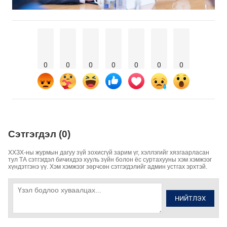
0
0
0
0
0
0
0
Сэтгэгдэл (0)
ХХЗХ-ны журмын дагуу зүй зохисгүй зарим үг, хэллэгийг хязгаарласан
тул ТА сэтгэгдэл бичихдээ хууль зүйн болон ёс суртахууны хэм хэмжээг
хүндэтгэнэ үү. Хэм хэмжээг зөрчсөн сэтгэгдэлийг админ устгах эрхтэй.
НИЙТЛЭХ