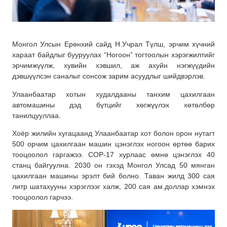
Монгол Улсын Ерөнхий сайд Н.Учрал Түлш, эрчим хүчний
хараат байдлыг бууруулах “Ногоон” тогтоолын хэрэгжилтийг
эрчимжүүлж, хувийн хэвшил, аж ахуйн нэгжүүдийн
дэвшүүлсэн саналыг сонсож зарим асуудлыг шийдвэрлэв.
Улаанбаатар хотын худалдааны танхим цахилгаан
автомашины дэд бүтцийг хөгжүүлэх хөтөлбөр
танилцууллаа.
Хоёр жилийн хугацаанд Улаанбаатар хот болон орон нутагт
500 орчим цахилгаан машин цэнэглэх ногоон өртөө барих
тооцоолол гаргажээ. COP-17 хурлаас өмнө цэнэглэх 40
станц байгуулна. 2030 он гэхэд Монгол Улсад 50 мянган
цахилгаан машины эрэлт бий болно. Таван жилд 300 сая
литр шатахууны хэрэглээг халж, 200 сая ам.доллар хэмнэх
тооцоолол гарчээ.