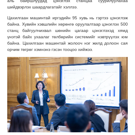
аль байршлуудад цэнэглэх станцаа суурилуулахаа
шийдвэрлэх шаардлагатайг хэллээ.
Цахилгаан машинтай иргэдийн 95 хувь нь гэртээ цэнэглэж
байна. Хувийн хэвшлийн хөрөнгө оруулалтаар цэнэглэх 500
станц байгуулчихвал шөнийн цагаар цэнэглэхэд хямд
үнэтэй байх ухаалаг төлбөрийн системийг нэвтрүүлэх юм
байна. Цахилгаан машинтай жолооч нэг жилд долоон сая
орчим төгрөг хэмнэнэ гэсэн тооцоо хийжээ.