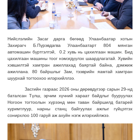
Нийслэлийн Засаг дарга бөгөөд Улаанбаатар хотын
Захирагч Б.Пүрэвдагва Улаанбаатарт 804 мянган
автомашин бүртгэлтэй, 0.2 хувь нь цахилгаан машин. Бид
цахилгаан машины тоог нэмэгдүүлэх шаардлагатай. Хувийн
хэвшилтэй хамтран ажиллахад баяртай байна, дэмжиж
ажиллана. 80 байршлыг Зам, тээврийн яамтай хамтран
шуурхай тогтоохоо илэрхийллээ.
Засгийн газраас 2026 оны дөрөвдүгээр сарын 29-нд
баталсан Түлш, эрчим хүчний хараат байдлыг бууруулах
Ногоон тогтоолын хүрээнд мөн таван байршилд батарей
хуримтлуур, нарны станц байгуулах ажлыг гүйцэтгэх
сонирхлоо 100 гаруй аж ахуйн нэгж илэрхийлжээ.