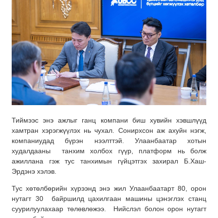
Тиймээс энэ ажлыг ганц компани биш хувийн хэвшлүүд
хамтран хэрэгжүүлэх нь чухал. Сонирхсон аж ахуйн нэгж,
компаниудад бүрэн нээлттэй. Улаанбаатар хотын
худалдааны танхим холбох гүүр, платформ нь болж
ажиллана гэж тус танхимын гүйцэтгэх захирал Б.Хаш-
Эрдэнэ хэлэв.
Тус хөтөлбөрийн хүрээнд энэ жил Улаанбаатарт 80, орон
нутагт 30 байршилд цахилгаан машины цэнэглэх станц
суурилуулахаар төлөвлөжээ. Нийслэл болон орон нутагт