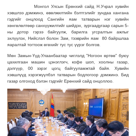
Монгол Улсын Ерөнхий сайд Н.Учрал хувийн
хэвшлээ дэмжинэ, өвөлжилтийн бэлтгэлийг зундаа хангана
гэдгийг онцлоод Сангийн яам татварын нэг хувийн
хөнгөлөлтөөр санхүүжилтийг шийдэх, зургаадугаар сарын 5-
ны дотор гэрээ байгуулж, барилга угсралтын ажлыг
эхлүүлэх, Нийслэл болон Зам, тээврийн яам 80 байршлаа
яаралтай тогтоож өгөхийг тус тус үүрэг болгов.
Мөн Замын-Үүд-Улаанбаатар чиглэлд "Ногоон өртөө" буюу
цахилгаан машин цэнэглэгч, кофе шоп, хоолны газар,
дэлгүүр, 00 зэрэг цогц байгууламжтай байя. Хувийн
хэвшлүүд хэрэгжүүлбэл татварын бодлогоор дэмжинэ. Бид
газар олгоход бэлэн гэдгийг Ерөнхий сайд онцоллоо.