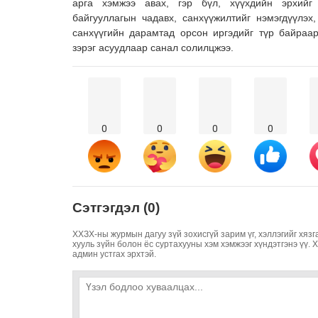
арга хэмжээ авах, гэр бүл, хүүхдийн эрхийг
байгууллагын чадавх, санхүүжилтийг нэмэгдүүлэх,
санхүүгийн дарамтад орсон иргэдийг түр байраа
зэрэг асуудлаар санал солилцжээ.
0
0
0
0
Сэтгэгдэл (0)
ХХЗХ-ны журмын дагуу зүй зохисгүй зарим үг, хэллэгийг хязг
хууль зүйн болон ёс суртахууны хэм хэмжээг хүндэтгэнэ үү. 
админ устгах эрхтэй.