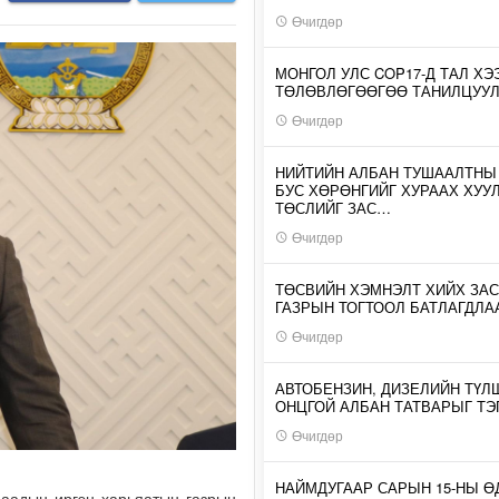
Өчигдөр
МОНГОЛ УЛС COP17-Д ТАЛ ХЭ
ТӨЛӨВЛӨГӨӨГӨӨ ТАНИЛЦУУ
Өчигдөр
НИЙТИЙН АЛБАН ТУШААЛТНЫ
БУС ХӨРӨНГИЙГ ХУРААХ ХУУ
ТӨСЛИЙГ ЗАС…
Өчигдөр
ТӨСВИЙН ХЭМНЭЛТ ХИЙХ ЗАС
ГАЗРЫН ТОГТООЛ БАТЛАГДЛА
Өчигдөр
АВТОБЕНЗИН, ДИЗЕЛИЙН ТҮЛ
ОНЦГОЙ АЛБАН ТАТВАРЫГ ТЭ
Өчигдөр
НАЙМДУГААР САРЫН 15-НЫ 
даадын иргэн харьяатын газрын