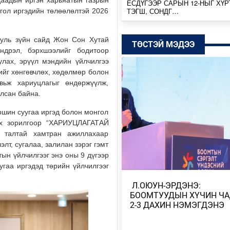
ЕСДҮГЭЭР САРЫН 12-НЫГ ХҮР
ТЭГШ, СОНДГ…
гол иргэдийн төлөөлөлтэй 2026
Өчигдөр
уль зүйн сайд Жон Сон Хутай
ТӨСТЭЙ МЭДЭЭ
ТӨВ, ГОВЬ, ЗҮҮН АЙМГУУДЫН
ндрэл, бэрхшээлийг бодитоор
ЗАРИМ ГАЗРААР ДУУ ЦАХИЛГ
улах, эрүүл мэндийн үйлчилгээ
ААДАР…
ийг хөнгөвчлөх, хөдөлмөр болон
Өчигдөр
вьж хариуцлагыг өндөржүүлж,
лсан байна.
НИЙТИЙН АЛБАН ТУШААЛТНЫ
БУС ХӨРӨНГИЙГ ХУРААХ ХУУ
шин суугаа иргэд болон монгол
ТӨСӨЛ БОЛОВ…
лах зорилгоор “ХАРИУЦЛАГАТАЙ
2026/08/04
талтай хамтран ажиллахаар
лт, сугалаа, залилан зэрэг гэмт
тын үйлчилгээг энэ оны 9 дүгээр
ЭХ БАЙГАЛЬ, ГАЗАР ШОРОО М
ШИМИЙГ НЬ ХҮРТЭХ КОП17
гаа иргэдэд төрийн үйлчилгээг
2026/08/04
​ Л.ОЮУН-ЭРДЭНЭ:
БООМТУУДЫН ХҮЧИН Ч
МОНГОЛБАНК 7 ДУГААР САРД 1
2-3 ДАХИН НЭМЭГДЭНЭ
ҮНЭТ МЕТАЛЛ ХУДАЛДАН АВЧ
2026/08/04