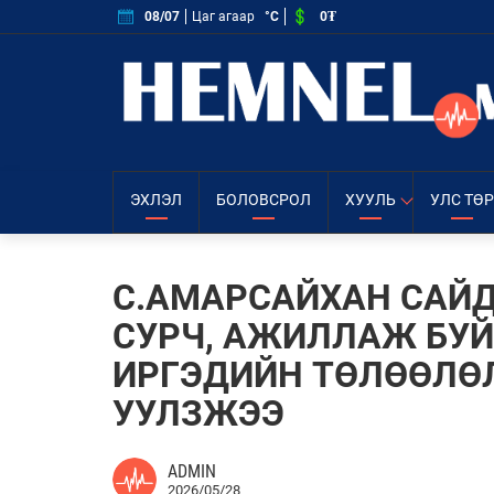
0₮
08/07
Цаг агаар
°C
ЭХЛЭЛ
БОЛОВСРОЛ
ХУУЛЬ
УЛС ТӨР
С.АМАРСАЙХАН САЙД
СУРЧ, АЖИЛЛАЖ БУ
ИРГЭДИЙН ТӨЛӨӨЛӨ
УУЛЗЖЭЭ
ADMIN
2026/05/28