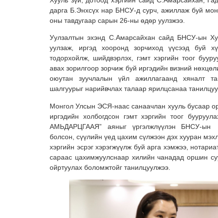
дарга Б.Энхсүх нар БНСУ-д сурч, ажиллаж буй мон
оны тавдугаар сарын 26-ны өдөр уулзжээ.
Уулзалтын эхэнд С.Амарсайхан сайд БНСУ-ын Ху
уулзаж, иргэд хооронд зорчиход үүсээд буй хү
тодорхойлж, шийдвэрлэх, гэмт хэргийн тоог бууру
авах зорилгоор зорчиж буй иргэдийн визний нөхцөл
оюутан зуучлалын үйл ажиллагаанд хяналт та
шалгуурыг нарийвчлах талаар ярилцсанаа танилцуу
Монгол Улсын ЭСЯ-наас санаачлан хууль бусаар ор
иргэдийн холбогдсон гэмт хэргийн тоог бууруу
АМЬДАРЦГААЯ” аяныг үргэлжлүүлэн БНСУ-ын 
болсон, сүүлийн үед цахим сүлжээн дэх хууран мэхлэ
хэргийн эсрэг хэрэгжүүлж буй арга хэмжээ, нотариа
сараас цахимжуулснаар хилийн чанадад оршин суу
ойртуулах боломжтойг танилцуулжээ.