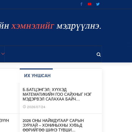
ИХ УНШСАН
Б.БАТЦЭНГЭЛ: ХҮҮХЭД
МАТЕМАТИКИЙН ГОО САЙХНЫГ НЭГ
МЭДЭРВЭЛ САЛАХАА БАЙЧ…
2026/07/24
ЗҮҮН
2026 ОНЫ НАЙМДУГААР САРЫН
ЗУРХАЙ – ХОНИНЫХНЫ ХУВЬД
ӨӨРИЙГӨӨ ШИНЭ ТҮВШИ…