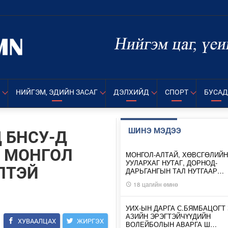
НИЙГЭМ, ЭДИЙН ЗАСАГ
ДЭЛХИЙД
СПОРТ
БУСАД
ШИНЭ МЭДЭЭ
 БНСУ-Д
Й МОНГОЛ
МОНГОЛ-АЛТАЙ, ХӨВСГӨЛИЙН
УУЛАРХАГ НУТАГ, ДОРНОД-
ЛТЭЙ
ДАРЬГАНГЫН ТАЛ НУТГААР…
18 цагийн өмнө
УИХ-ЫН ДАРГА С.БЯМБАЦОГТ 
АЗИЙН ЭРЭГТЭЙЧҮҮДИЙН
ХУВААЛЦАХ
ЖИРГЭХ
ВОЛЕЙБОЛЫН АВАРГА Ш…