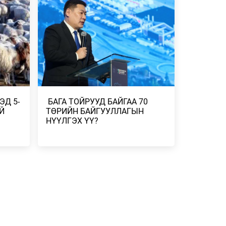
ГААНТАЙ
ХЭВЭЭР БАЙНА
2026/07/24
-
ДУГААР
СГӨЛ,
ЭД 5-
​ БАГА ТОЙРУУД БАЙГАА 70
 БОРОО,
Й
ТӨРИЙН БАЙГУУЛЛАГЫН
НҮҮЛГЭХ ҮҮ?
Н
ЭЛЧ
Н
 ҮР