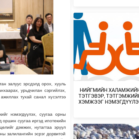
УИХ-ЫН АСУУЛГЫН ЦАГИЙГ 3 
ЗОХИОН БАЙГУУЛЖ, ГИШҮҮДИ
АСУУЛТЫГ ЕРӨН…
2026/08/04
БАРУУН, ТӨВ, ГОВЬ, ЗҮҮН АЙ
НУТГИЙН ЗАРИМ ГАЗРААР ДУУ
ЦАХИЛГААНТ…
2026/08/04
НАЙМДУГААР САРЫН 1,2-НД Н
ВАГОН БУЮУ 5160 ТОНН ШАТА
тан залуус эрсдэлд орох, хууль
ОРЖ ИРЖЭ…
​ НИЙГМИЙН ХАЛАМЖИЙ
анхаарах, урьдчилан сэргийлэх,
2026/08/03
ТЭТГЭВЭР, ТЭТГЭМЖИЙ
 ажиллах тухай санал хүсэлтээ
ХЭМЖЭЭГ НЭМЭГДҮҮЛЭ
ХӨВСГӨЛ НУУРЫН ЛУСЫГ ТА
ТӨРИЙН ТАХИЛГЫН ЁСЛОЛ Б
ийг нэмэгдүүлэх, суугаа орны
д оршин суугаа иргэд ипотекийн
2026/08/03
цөлийг дэмжих, нутагтаа эрүүл
ны залилангийн эсрэг дорвитой
ХАНГАЙ, ХӨВСГӨЛИЙН УУЛАР