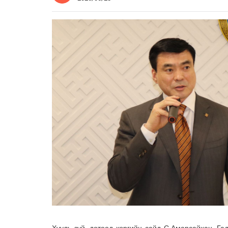
Хууль зүй, дотоод хэргийн сайд С.Амарсайхан, Га