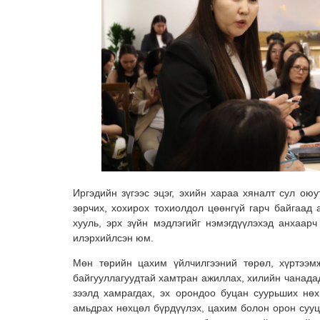
Иргэдийн зүгээс эцэг, эхийн хараа хяналт сул оюу
зөрчих, хохирох тохиолдол цөөнгүй гарч байгаад 
хууль, эрх зүйн мэдлэгийг нэмэгдүүлэхэд анхаарч
илэрхийлсэн юм.
Мөн төрийн цахим үйлчилгээний төрөл, хүртээмж
байгууллагуудтай хамтран ажиллах, хилийн чанада
зээлд хамрагдах, эх орондоо буцан суурьших нөх
амьдрах нөхцөл бүрдүүлэх, цахим болон орон сууц