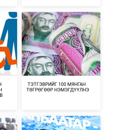
2026 ОНЫ НАЙМДУГААР САРЫН
ЗУРХАЙ – ХИЛЭНЦИЙНХНИЙ ХУВЬД
УДАА
НИЙГЭМД ТАНИГДА…
ЙН
2026/08/01
2026 ОНЫ НАЙМДУГААР САРЫН
ЗУРХАЙ – ХУМХЫНХАН АЖЛЫН ҮР
МГУУДЫН
ДҮНГЭЭ НИЙТЭД ХА…
2026/08/01
2026 ОНЫ НАЙМДУГААР САРЫН
ЗУРХАЙ – НУМЫНХНЫ ХУВЬД ШИНЭ
ИЙТ 86
ТҮВШИНД ГАРАХ Ү…
ХУУН
2026/08/01
Н
​ ТЭТГЭВРИЙГ 100 МЯНГАН
Н
ТӨГРӨГӨӨР НЭМЭГДҮҮЛНЭ
С.СОЁМБОТ, Ц.ЭРХЭМБИЛИГ НАР АЛТ,
В
9 СУРАГЧ МӨНГӨ, 22 ХҮРЭЛ МЕДАЛЬ
ХИХ
ХҮРТЭ…
ОЛЛОО
2026/07/27
ДЭЛХИЙН ЗАХ ЗЭЭЛД АГААРЫН
ХАГ
ХӨЛГИЙН ТҮЛШНИЙ ҮНЭ ӨССӨН