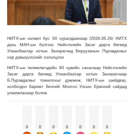
НИТХ-ын ээлжит бус XII хуралдаанаар /2026.05.26/ НИТХ
дахь МАН-ын бүлгээс Нийслэлийн Засаг дарга бөгөөд
Улаанбаатар хотын Захирагчид Бяруузанын Пүрэвдагвыг
нэр дэвшүүлснийг хэлэлцлээ.
НИТХ-ын төлөөлөгчдийн 80 хувийн саналаар Нийслэлийн
Засаг дарга бөгөөд Улаанбаатар хотын Захирагчаар
Б.Пүрэвдагвыг томилохыг дэмжиж, НИТХ-ын шийдвэр,
холбогдох баримт бичгийг Монгол Улсын Ерөнхий сайдад
уламжлахаар болов.
0
0
0
0
0
0
0