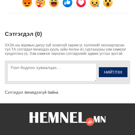
Сэтгэгдэл (0)
ХХЗХ-ны журмын дагуу зүй зохисгүй зарим үг, хэллэгийг хязгаарласан
тул ТА сэтгэгдэл бичихдээ хууль зүйн болон ёс суртахууны хэм хэмжээг
хүндэтгэнэ үү. Хэм хэмжээг зөрчсөн сэтгэгдэлийг админ устгах эрхтэй.
НИЙТЛЭХ
Сэтгэгдэл бичигдээгүй байна