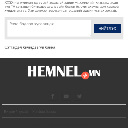
ХХЗХ-ны журмын дагуу зүй зохисгүй зарим үг, хэллэгийг хязгаарласан
тул ТА сэтгэгдэл бичихдээ хууль зүйн болон ёс суртахууны хэм хэмжээг
хүндэтгэнэ үү. Хэм хэмжээг зөрчсөн сэтгэгдэлийг админ устгах эрхтэй.
НИЙТЛЭХ
Сэтгэгдэл бичигдээгүй байна
Бидний тухай
Холбоо барих
© 2026. Бүх эрх хуулиар хамгаалагдсан.