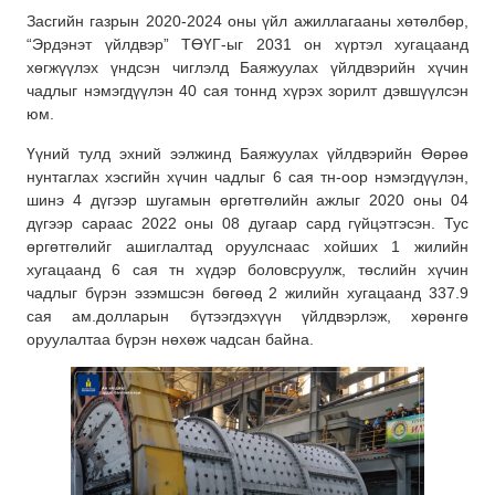
Засгийн газрын 2020-2024 оны үйл ажиллагааны хөтөлбөр,
“Эрдэнэт үйлдвэр” ТӨҮГ-ыг 2031 он хүртэл хугацаанд
хөгжүүлэх үндсэн чиглэлд Баяжуулах үйлдвэрийн хүчин
чадлыг нэмэгдүүлэн 40 сая тоннд хүрэх зорилт дэвшүүлсэн
юм.
Үүний тулд эхний ээлжинд Баяжуулах үйлдвэрийн Өөрөө
нунтаглах хэсгийн хүчин чадлыг 6 сая тн-оор нэмэгдүүлэн,
шинэ 4 дүгээр шугамын өргөтгөлийн ажлыг 2020 оны 04
дүгээр сараас 2022 оны 08 дугаар сард гүйцэтгэсэн. Тус
өргөтгөлийг ашиглалтад оруулснаас хойших 1 жилийн
хугацаанд 6 сая тн хүдэр боловсруулж, төслийн хүчин
чадлыг бүрэн эзэмшсэн бөгөөд 2 жилийн хугацаанд 337.9
сая ам.долларын бүтээгдэхүүн үйлдвэрлэж, хөрөнгө
оруулалтаа бүрэн нөхөж чадсан байна.