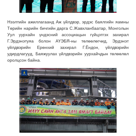
Нээлтийн ажиллагаанд Аж
үйлдвэр, эрдэс баялгийн яамны
Төрийн нарийн бичгийн дарга С.Жавхланбаатар, Монголын
Уул уурхайн үндэсний ассоциацын гүйцэтгэх захирал
Г.Эрдэнэтуяа болон АҮЭБЯ-ны төлөөлөгчид, Эрдэнэт
үйлдвэрийн Ерөнхий захирал Г.Ёндон, үйлдвэрийн
удирдлагууд, Баяжуулах үйлдвэрийн уурхайчдын төлөөлөл
оролцсон байна.