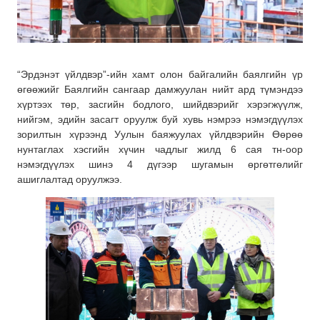
“Эрдэнэт үйлдвэр”-ийн хамт олон байгалийн баялгийн үр
өгөөжийг Баялгийн сангаар дамжуулан нийт ард түмэндээ
хүртээх төр, засгийн бодлого, шийдвэрийг хэрэгжүүлж,
нийгэм, эдийн засагт оруулж буй хувь нэмрээ нэмэгдүүлэх
зорилтын хүрээнд Уулын баяжуулах үйлдвэрийн Өөрөө
нунтаглах хэсгийн хүчин чадлыг жилд 6 сая тн-оор
нэмэгдүүлэх шинэ 4 дүгээр шугамын өргөтгөлийг
ашиглалтад оруулжээ.