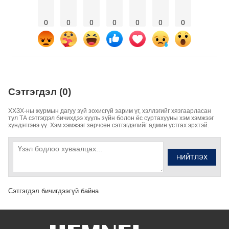
0
0
0
0
0
0
0
Сэтгэгдэл (0)
ХХЗХ-ны журмын дагуу зүй зохисгүй зарим үг, хэллэгийг хязгаарласан
тул ТА сэтгэгдэл бичихдээ хууль зүйн болон ёс суртахууны хэм хэмжээг
хүндэтгэнэ үү. Хэм хэмжээг зөрчсөн сэтгэгдэлийг админ устгах эрхтэй.
НИЙТЛЭХ
Сэтгэгдэл бичигдээгүй байна