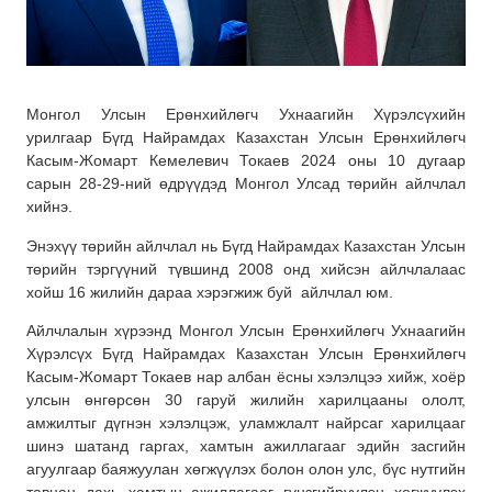
Монгол Улсын Ерөнхийлөгч Ухнаагийн Хүрэлсүхийн
урилгаар Бүгд Найрамдах Казахстан Улсын Ерөнхийлөгч
Касым-Жомарт Кемелевич Токаев 2024 оны 10 дугаар
сарын 28-29-ний өдрүүдэд Монгол Улсад төрийн айлчлал
хийнэ.
Энэхүү төрийн айлчлал нь Бүгд Найрамдах Казахстан Улсын
төрийн тэргүүний түвшинд 2008 онд хийсэн айлчлалаас
хойш 16 жилийн дараа хэрэгжиж буй айлчлал юм.
Айлчлалын хүрээнд Монгол Улсын Ерөнхийлөгч Ухнаагийн
Хүрэлсүх Бүгд Найрамдах Казахстан Улсын Ерөнхийлөгч
Касым-Жомарт Токаев нар албан ёсны хэлэлцээ хийж, хоёр
улсын өнгөрсөн 30 гаруй жилийн харилцааны ололт,
амжилтыг дүгнэн хэлэлцэж, уламжлалт найрсаг харилцааг
шинэ шатанд гаргах, хамтын ажиллагааг эдийн засгийн
агуулгаар баяжуулан хөгжүүлэх болон олон улс, бүс нутгийн