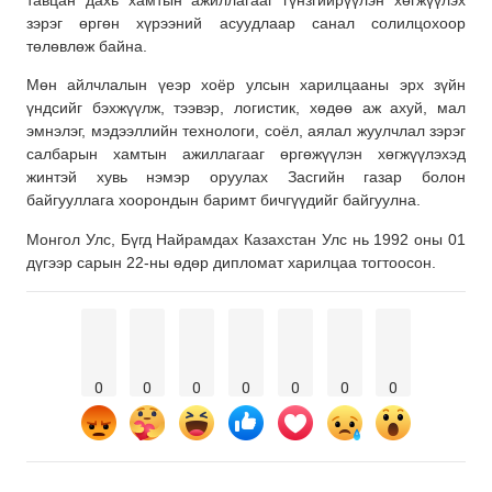
тавцан дахь хамтын ажиллагааг гүнзгийрүүлэн хөгжүүлэх
зэрэг өргөн хүрээний асуудлаар санал солилцохоор
төлөвлөж байна.
Мөн айлчлалын үеэр хоёр улсын харилцааны эрх зүйн
үндсийг бэхжүүлж, тээвэр, логистик, хөдөө аж ахуй, мал
эмнэлэг, мэдээллийн технологи, соёл, аялал жуулчлал зэрэг
салбарын хамтын ажиллагааг өргөжүүлэн хөгжүүлэхэд
жинтэй хувь нэмэр оруулах Засгийн газар болон
байгууллага хоорондын баримт бичгүүдийг байгуулна.
Монгол Улс, Бүгд Найрамдах Казахстан Улс нь 1992 оны 01
дүгээр сарын 22-ны өдөр дипломат харилцаа тогтоосон.
0
0
0
0
0
0
0