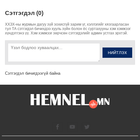
Сэтгэгдэл (0)
ХХЗХ-ны журмын дагуу зүй зохисгүй зарим үг, хэллэгийг хязгаарласан
тул ТА сэтгэгдэл бичихдээ хууль зүйн болон ёс суртахууны хэм хэмжээг
хүндэтгэнэ үү. Хэм хэмжээг зөрчсөн сэтгэгдэлийг админ устгах эрхтэй.
НИЙТЛЭХ
Сэтгэгдэл бичигдээгүй байна