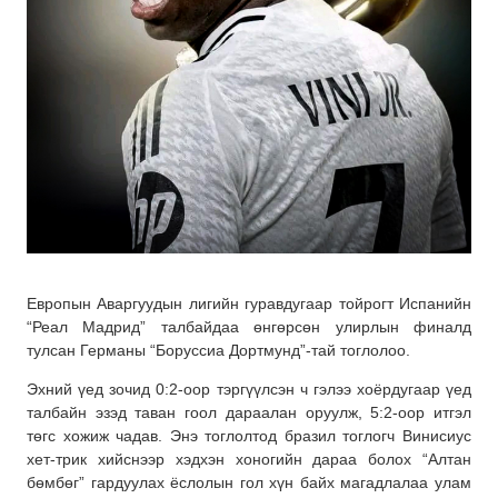
Европын Аваргуудын лигийн гуравдугаар тойрогт Испанийн
“Реал Мадрид” талбайдаа өнгөрсөн улирлын финалд
тулсан Германы “Боруссиа Дортмунд”-тай тоглолоо.
Эхний үед зочид 0:2-оор тэргүүлсэн ч гэлээ хоёрдугаар үед
талбайн эзэд таван гоол дараалан оруулж, 5:2-оор итгэл
төгс хожиж чадав. Энэ тоглолтод бразил тоглогч Винисиус
хет-трик хийснээр хэдхэн хоногийн дараа болох “Алтан
бөмбөг” гардуулах ёслолын гол хүн байх магадлалаа улам