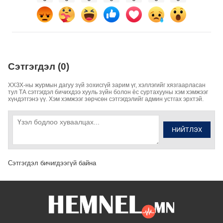
Сэтгэгдэл (0)
ХХЗХ-ны журмын дагуу зүй зохисгүй зарим үг, хэллэгийг хязгаарласан
тул ТА сэтгэгдэл бичихдээ хууль зүйн болон ёс суртахууны хэм хэмжээг
хүндэтгэнэ үү. Хэм хэмжээг зөрчсөн сэтгэгдэлийг админ устгах эрхтэй.
НИЙТЛЭХ
Сэтгэгдэл бичигдээгүй байна