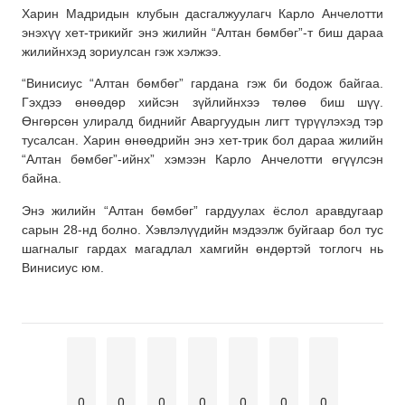
Харин Мадридын клубын дасгалжуулагч Карло Анчелотти
энэхүү хет-трикийг энэ жилийн “Алтан бөмбөг”-т биш дараа
жилийнхэд зориулсан гэж хэлжээ.
“Винисиус “Алтан бөмбөг” гардана гэж би бодож байгаа.
Гэхдээ өнөөдөр хийсэн зүйлийнхээ төлөө биш шүү.
Өнгөрсөн улиралд биднийг Аваргуудын лигт түрүүлэхэд тэр
тусалсан. Харин өнөөдрийн энэ хет-трик бол дараа жилийн
“Алтан бөмбөг”-ийнх” хэмээн Карло Анчелотти өгүүлсэн
байна.
Энэ жилийн “Алтан бөмбөг” гардуулах ёслол аравдугаар
сарын 28-нд болно. Хэвлэлүүдийн мэдээлж буйгаар бол тус
шагналыг гардах магадлал хамгийн өндөртэй тоглогч нь
Винисиус юм.
0
0
0
0
0
0
0