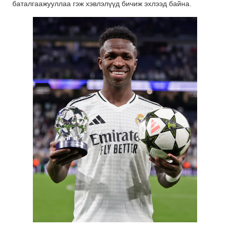
баталгаажууллаа гэж хэвлэлүүд бичиж эхлээд байна.