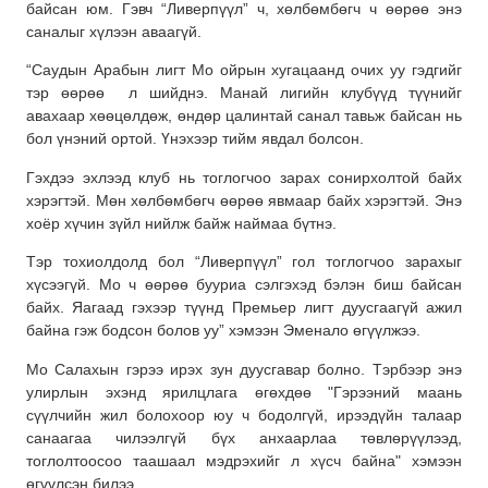
байсан юм. Гэвч “Ливерпүүл” ч, хөлбөмбөгч ч өөрөө энэ
саналыг хүлээн аваагүй.
“Саудын Арабын лигт Мо ойрын хугацаанд очих уу гэдгийг
тэр өөрөө л шийднэ. Манай лигийн клубүүд түүнийг
авахаар хөөцөлдөж, өндөр цалинтай санал тавьж байсан нь
бол үнэний ортой. Үнэхээр тийм явдал болсон.
Гэхдээ эхлээд клуб нь тоглогчоо зарах сонирхолтой байх
хэрэгтэй. Мөн хөлбөмбөгч өөрөө явмаар байх хэрэгтэй. Энэ
хоёр хүчин зүйл нийлж байж наймаа бүтнэ.
Тэр тохиолдолд бол “Ливерпүүл” гол тоглогчоо зарахыг
хүсээгүй. Мо ч өөрөө бууриа сэлгэхэд бэлэн биш байсан
байх. Яагаад гэхээр түүнд Премьер лигт дуусгаагүй ажил
байна гэж бодсон болов уу” хэмээн Эменало өгүүлжээ.
Мо Салахын гэрээ ирэх зун дуусгавар болно. Тэрбээр энэ
улирлын эхэнд ярилцлага өгөхдөө "Гэрээний маань
сүүлчийн жил болохоор юу ч бодолгүй, ирээдүйн талаар
санаагаа чилээлгүй бүх анхаарлаа төвлөрүүлээд,
тоглолтоосоо таашаал мэдрэхийг л хүсч байна" хэмээн
өгүүлсэн билээ.