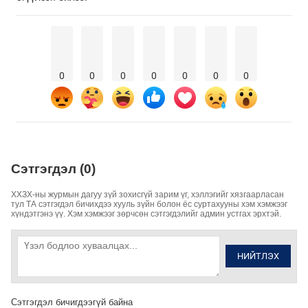
0
0
0
0
0
0
0
Сэтгэгдэл (0)
ХХЗХ-ны журмын дагуу зүй зохисгүй зарим үг, хэллэгийг хязгаарласан
тул ТА сэтгэгдэл бичихдээ хууль зүйн болон ёс суртахууны хэм хэмжээг
хүндэтгэнэ үү. Хэм хэмжээг зөрчсөн сэтгэгдэлийг админ устгах эрхтэй.
НИЙТЛЭХ
Сэтгэгдэл бичигдээгүй байна