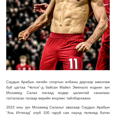
Саудын Арабын лигийн спортын албаны даргаар ажиллаж
буй цагтаа “Челси”-д байсан Майкл Эменало ноднин зун
Мохамед Салах яагаад өндөр цалинтай саналаас
татгалзсан талаар өөрийн өнцгөөс тайлбарлажээ.
2023 оны зун Мохамед Салахыг авахаар Саудын Арабын
“Аль Иттихад” клуб 100 гаруй сая паунд төлөхөд бэлэн