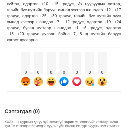
хүйтэн, өдөртөө +10...+15 градус, Их нууруудын хотгор,
говийн бүс нутгийн баруун өмнөд хэсгээр шөнөдөө +12...+17
градус, өдөртөө +25...+30 градус, говийн бүс нутгийн зүүн
өмнөд хэсгээр шөнөдөө +7...+12 градус, өдөртөө +19...+24
градус, бусад нутгаар шөнөдөө +1...+6 градус, өдөртөө
+15...+20 градус дулаан байна. 7, 8-нд нутгийн баруун
хагаст дулаарна.
0
0
0
0
0
0
0
Сэтгэгдэл (0)
ХХЗХ-ны журмын дагуу зүй зохисгүй зарим үг, хэллэгийг хязгаарласан
тул ТА сэтгэгдэл бичихдээ хууль зүйн болон ёс суртахууны хэм хэмжээг