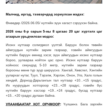
Малчид, иргэд, тээвэрчдэд зориулсан мэдээ:
Өнөөдөр /2026.06.05/ нутгийн зүүн хагаст сэрүүхэн байна.
2026 оны 6-р сарын 5-ны 8 цагаас 20 цаг хүртэлх
цаг
агаарын урьдчилсан мэдээ:
Ихэнх нутгаар солигдмол үүлтэй. Баруун болон төвийн
аймгуудын нутгийн зарим газраар, говийн аймгуудын
нутгийн баруун өмнөд хэсэг, зүүн аймгуудын ихэнх нутгаар
бороо, уулаараа нойтон цас орно. Ихэнх нутгаар баруун
хойноос секундэд 5-10 метр, нутгийн зарим газраар
борооны өмнө түр зуур ширүүснэ. Хангай, Хөвсгөл, Хэнтийн
уулархаг нутаг, Туул, Тэрэлж, Хэрлэн, Онон, Улз, Халх голын
хөндий, Дорнод-Дарьгангын тал нутгаар +10...+15 градус,
Их нууруудын хотгороор +23...+28 градус, говийн бүс
нутгийн баруун хэсгээр +19...+24 градус, бусад нутгаар
+15...+20 градус дулаан байна.
УЛААНБААТАР ХОТ ОРЧМООР
:
Үүлшинэ. Бага зэргийн