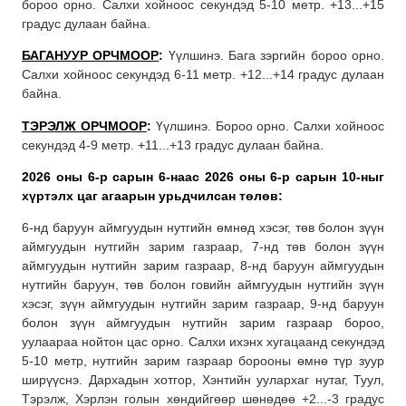
бороо орно. Салхи хойноос секундэд 5-10 метр. +13...+15
градус дулаан байна.
БАГАНУУР ОРЧМООР
:
Үүлшинэ. Бага зэргийн бороо орно.
Салхи хойноос секундэд 6-11 метр. +12...+14 градус дулаан
байна.
ТЭРЭЛЖ ОРЧМООР
:
Үүлшинэ. Бороо орно. Салхи хойноос
секундэд 4-9 метр. +11...+13 градус дулаан байна.
2026 оны 6-р сарын 6-наас 2026 оны 6-р сарын 10-ныг
хүртэлх
цаг агаарын урьдчилсан төлөв:
6-нд баруун аймгуудын нутгийн өмнөд хэсэг, төв болон зүүн
аймгуудын нутгийн зарим газраар, 7-нд төв болон зүүн
аймгуудын нутгийн зарим газраар, 8-нд баруун аймгуудын
нутгийн баруун, төв болон говийн аймгуудын нутгийн зүүн
хэсэг, зүүн аймгуудын нутгийн зарим газраар, 9-нд баруун
болон зүүн аймгуудын нутгийн зарим газраар бороо,
уулаараа нойтон цас орно. Салхи ихэнх хугацаанд секундэд
5-10 метр, нутгийн зарим газраар борооны өмнө түр зуур
ширүүснэ. Дархадын хотгор, Хэнтийн уулархаг нутаг, Туул,
Тэрэлж, Хэрлэн голын хөндийгөөр шөнөдөө +2...-3 градус