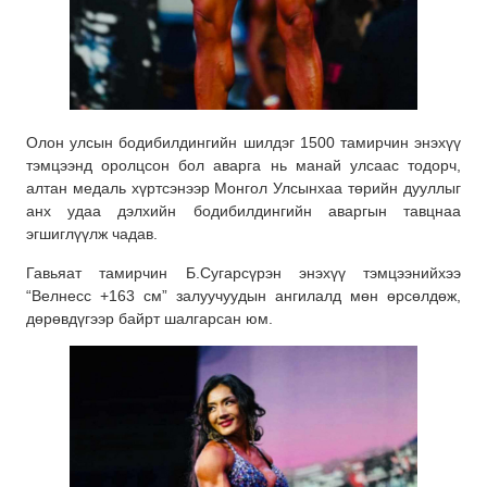
Олон улсын бодибилдингийн шилдэг 1500 тамирчин энэхүү
тэмцээнд оролцсон бол аварга нь манай улсаас тодорч,
алтан медаль хүртсэнээр Монгол Улсынхаа төрийн дууллыг
анх удаа дэлхийн бодибилдингийн аваргын тавцнаа
эгшиглүүлж чадав.
Гавьяат тамирчин Б.Сугарсүрэн энэхүү тэмцээнийхээ
“Велнесс +163 см” залуучуудын ангилалд мөн өрсөлдөж,
дөрөвдүгээр байрт шалгарсан юм.