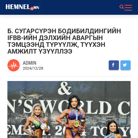
Б. СУГАРСҮРЭН БОДИБИЛДИНГИЙН
IFBB-ИЙН ДЭЛХИЙН АВАРГЫН
ТЭМЦЭЭНД ТҮРҮҮЛЖ, ТҮҮХЭН
АМЖИЛТ ҮЗҮҮЛЛЭЭ
ADMIN
2024/12/28