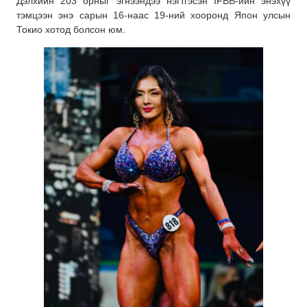
Дэлхийн 203 орныг эгнээндээ нэгтгэсэн IFBB-ийн энэхүү
тэмцээн энэ сарын 16-наас 19-ний хооронд Япон улсын
Токио хотод болсон юм.