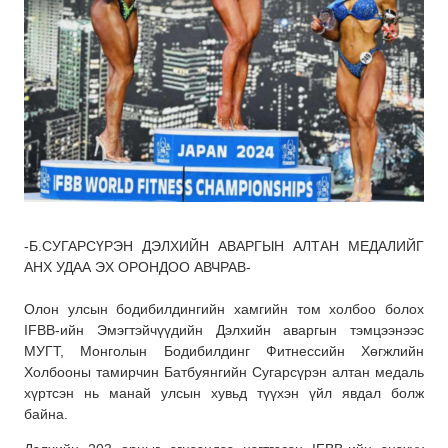
-Б.СУГАРСҮРЭН ДЭЛХИЙН АВАРГЫН АЛТАН МЕДАЛИЙГ
АНХ УДАА ЭХ ОРОНДОО АВЧРАВ-
Олон улсын бодибилдингийн хамгийн том холбоо болох
IFBB-ийн Эмэгтэйчүүдийн Дэлхийн аваргын тэмцээнээс
МУГТ, Монголын Бодибилдинг Фитнессийн Хөгжлийн
Холбооны тамирчин Батбуянгийн Сугарсүрэн алтан медаль
хүртсэн нь манай улсын хувьд түүхэн үйл явдал болж
байна.