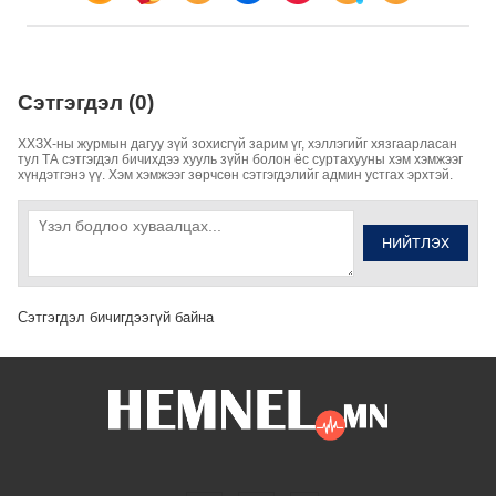
Сэтгэгдэл (0)
ХХЗХ-ны журмын дагуу зүй зохисгүй зарим үг, хэллэгийг хязгаарласан
тул ТА сэтгэгдэл бичихдээ хууль зүйн болон ёс суртахууны хэм хэмжээг
хүндэтгэнэ үү. Хэм хэмжээг зөрчсөн сэтгэгдэлийг админ устгах эрхтэй.
НИЙТЛЭХ
Сэтгэгдэл бичигдээгүй байна