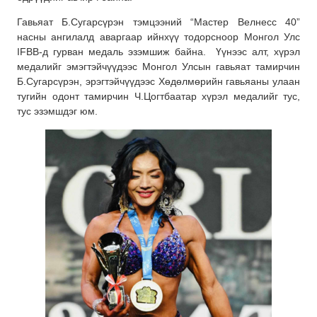
Гавьяат Б.Сугарсүрэн тэмцээний “Мастер Велнесс 40”
насны ангилалд аваргаар ийнхүү тодорсноор Монгол Улс
IFBB-д гурван медаль эзэмшиж байна. Үүнээс алт, хүрэл
медалийг эмэгтэйчүүдээс Монгол Улсын гавьяат тамирчин
Б.Сугарсүрэн, эрэгтэйчүүдээс Хөдөлмөрийн гавьяаны улаан
тугийн одонт тамирчин Ч.Цогтбаатар хүрэл медалийг тус,
тус эзэмшдэг юм.