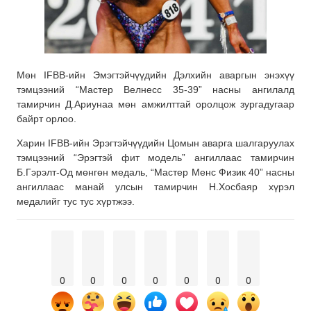
Мөн IFBB-ийн Эмэгтэйчүүдийн Дэлхийн аваргын энэхүү
тэмцээний “Мастер Велнесс 35-39” насны ангилалд
тамирчин Д.Ариунаа мөн амжилттай оролцож зургадугаар
байрт орлоо.
Харин IFBB-ийн Эрэгтэйчүүдийн Цомын аварга шалгаруулах
тэмцээний “Эрэгтэй фит модель” ангиллаас тамирчин
Б.Гэрэлт-Од мөнгөн медаль, “Мастер Менс Физик 40” насны
ангиллаас манай улсын тамирчин Н.Хосбаяр хүрэл
медалийг тус тус хүртжээ.
0
0
0
0
0
0
0