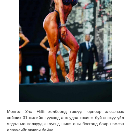
Монгол Улс IFBB холбоонд гишүүн орноор элссэнээс
хойших 31 жилийн түүхэнд анх удаа тохиож буй энэхүү үйл
явдал монголчуудын хувьд шинэ оны босгонд баяр нэмсэн
өдрүүдийг авчирч байна.