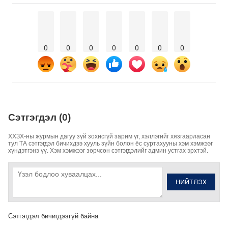
0
0
0
0
0
0
0
Сэтгэгдэл (0)
ХХЗХ-ны журмын дагуу зүй зохисгүй зарим үг, хэллэгийг хязгаарласан
тул ТА сэтгэгдэл бичихдээ хууль зүйн болон ёс суртахууны хэм хэмжээг
хүндэтгэнэ үү. Хэм хэмжээг зөрчсөн сэтгэгдэлийг админ устгах эрхтэй.
НИЙТЛЭХ
Сэтгэгдэл бичигдээгүй байна