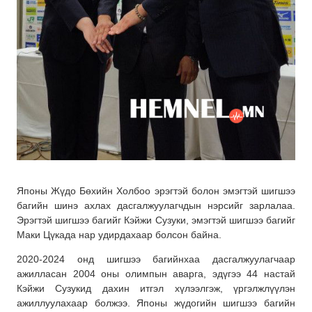
Японы Жүдо Бөхийн Холбоо эрэгтэй болон эмэгтэй шигшээ
багийн шинэ ахлах дасгалжуулагчдын нэрсийг зарлалаа.
Эрэгтэй шигшээ багийг Кэйжи Сузуки, эмэгтэй шигшээ багийг
Маки Цүкада нар удирдахаар болсон байна.
2020-2024 онд шигшээ багийнхаа дасгалжуулагчаар
ажилласан 2004 оны олимпын аварга, эдүгээ 44 настай
Кэйжи Сузукид дахин итгэл хүлээлгэж, үргэлжлүүлэн
ажиллуулахаар болжээ. Японы жүдогийн шигшээ багийн