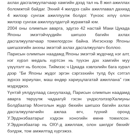
ахлах дасгалжуулагчаар
хамгийн дээд тал нь 8 жил ажиллах
боломжтой байдаг. Эхний 4 жилдээ сайн ажиллавал дахиад
4 жилээр сунгаж ажиллуулж болдог. Үүнээс илүү олон
жилээр сунгаж ажиллуулдаггүй журамтай юм.
2004 оны олимпын аварга, эдүгээ 42 настай Маки Цүкада
Японы эмэгтэйчүүдийн шигшээ багийн ахлах
дасгалжуулагчаар томилогдсон байна. Ингэснээр Японы
шигшээгийн анхны эмэгтэй ахлах дасгалжуулагч боллоо.
Парисын олимпын наадамд Японы эмэгтэй жүдочид нэг алт,
нэг хүрэл медаль хүртсэн нь түүхэн дэх хамгийн муу
үзүүлэлт нь болсон. Тиймээс ч Цүкада хэвлэлийн бага хурал
дээр “Би Японы жүдог эргэн сэргээхийн тулд бүх сэтгэл
зүрхээ зориулан, маш өндөр хариуцлагатай ажиллана” гэж
мэдэгджээ.
Үүнтэй уялдуулаад сануулахад, Парисын олимпын наадамд
аварга төрүүлж чадаагүй гэсэн үндэслэлээрХалиуны
Болдбаатар Монголын жүдо бөхийн шигшээ багийн ахлах
дасгалжуулагчийн ажлаа өгч, түүний оронд
У.Эрдэнэбаатарыг хэдхэн хоногийн өмнө томилсон.
У.Эрдэнэбаатар нь ОХУ-д ажиллаж, олон шилдэг бөхийг
бэлдэж, том амжилтад хүргэжээ.