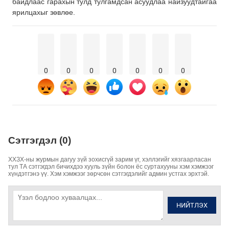
байдлаас гарахын тулд тулгамдсан асуудлаа найзуудтайгаа
ярилцахыг зөвлөе.
0
0
0
0
0
0
0
Сэтгэгдэл (0)
ХХЗХ-ны журмын дагуу зүй зохисгүй зарим үг, хэллэгийг хязгаарласан
тул ТА сэтгэгдэл бичихдээ хууль зүйн болон ёс суртахууны хэм хэмжээг
хүндэтгэнэ үү. Хэм хэмжээг зөрчсөн сэтгэгдэлийг админ устгах эрхтэй.
НИЙТЛЭХ