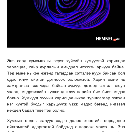
Энэ сард хумхынхны эсрэг хүйсийн хүмүүстэй харилцах
харилцаа, хайр дурлалын амьдрал ихээхэн өрнүүн байна.
Тэд өмнө нь хэн нэгэнд татагдсан сэтгэлээ нууж байсан бол
одоо илүү ойртон дотносох боломжтой. Харин өмнө нь
хамтрагчаа гэж үздэг байсан хүмүүс дотоод сэтгэл, оюун
ухаан, мэдрэмжийн түвшинд илүү нарийн бие биеэ мэдэх
болно. Хумхууд хуучин харилцааныхаа туршлагаар зөвхөн
нэг хүнтэй бусдыг харьцуулж үзэж мэдэх бөгөөд ингэвэл
нөхцөл бадал төвөгтэй болно.
Хумхын ордны залуус хэдэн долоо хоногийг өөрсдөдөө
ойлгомжгүй ядаргаатай байдалд өнгөрөөж мэдэх нь. Энэ