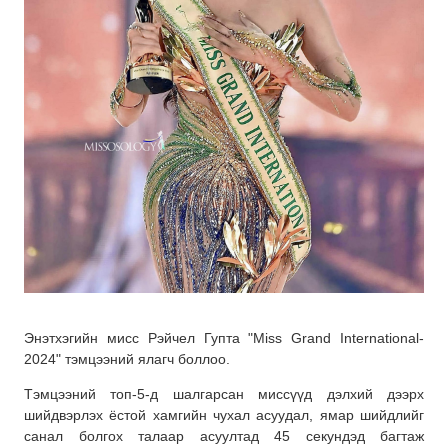
Энэтхэгийн мисс Рэйчел Гупта "Miss Grand International-
2024" тэмцээний ялагч боллоо.
Тэмцээний топ-5-д шалгарсан миссүүд дэлхий дээрх
шийдвэрлэх ёстой хамгийн чухал асуудал, ямар шийдлийг
санал болгох талаар асуултад 45 секундэд багтаж