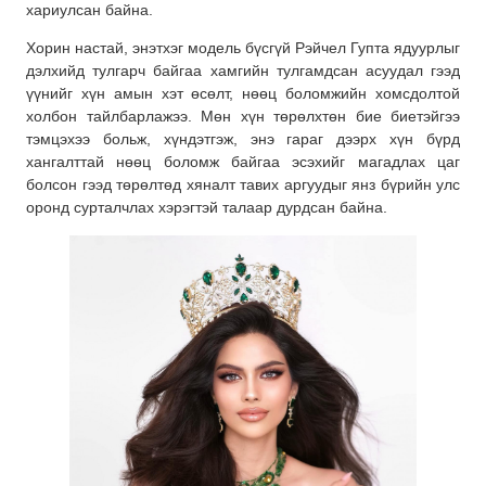
хариулсан байна.
Хорин настай, энэтхэг модель бүсгүй Рэйчел Гупта ядуурлыг
дэлхийд тулгарч байгаа хамгийн тулгамдсан асуудал гээд
үүнийг хүн амын хэт өсөлт, нөөц боломжийн хомсдолтой
холбон тайлбарлажээ. Мөн хүн төрөлхтөн бие биетэйгээ
тэмцэхээ больж, хүндэтгэж, энэ гараг дээрх хүн бүрд
хангалттай нөөц боломж байгаа эсэхийг магадлах цаг
болсон гээд төрөлтөд хяналт тавих аргуудыг янз бүрийн улс
оронд сурталчлах хэрэгтэй талаар дурдсан байна.