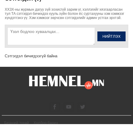
ХХЗХ-ны журмын дагуу зүй зохисгүй зарим үг, хэллэгийг хязгаарласан
тул ТА сэтгэгдэл бичихдээ хууль зүйн болон ёс суртахууны хэм хэмжээг
хүндэтгэнэ үү. Хэм хэмжээг зөрчсөн сэтгэгдэлийг админ устгах эрхтэй.
НИЙТЛЭХ
Сэтгэгдэл бичигдээгүй байна
Бидний тухай
Холбоо барих