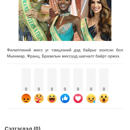
Филиппиний мисс уг тэмцээний дэд байрыг эзэлсэн бол
Мьянмар, Франц, Бразилын миссүүд шагналт байрт оржээ.
0
0
0
0
0
0
0
Сэтгэгдэл (0)