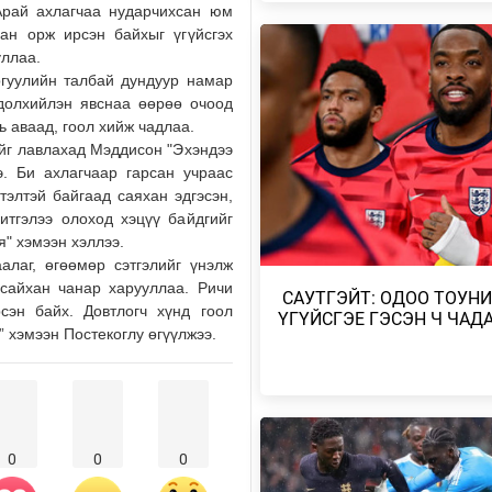
Арай ахлагчаа нударчихсан юм
Өчигдөр
ван орж ирсэн байхыг үгүйсгэх
уллаа.
МИАТ ТӨХК БОИНГ КОМПАНИТ
гуулийн талбай дундуур намар
ХАМТЫН АЖИЛЛАГААГАА
одолхийлэн явснаа өөрөө очоод
ӨРГӨЖҮҮЛНЭ
ь аваад, гоол хийж чадлаа.
Өчигдөр
ийг лавлахад Мэддисон "Эхэндээ
э. Би ахлагчаар гарсан учраас
МОНГОЛ-АЛТАЙ, ХӨВСГӨЛИЙН
элтэй байгаад саяхан эдгэсэн,
УУЛАРХАГ НУТАГ, УВС НУУРЫ
итгэлээ олоход хэцүү байдгийг
ХОТГОР, ИДЭР, ТЭС,…
я" хэмээн хэллээ.
Өчигдөр
алаг, өгөөмөр сэтгэлийг үнэлж
сайхан чанар харууллаа. Ричи
​ САУТГЭЙТ: ОДОО ТОУНИ
МОНГОЛ-АЛТАЙ, ХӨВСГӨЛИЙН
рсэн байх. Довтлогч хүнд гоол
ҮГҮЙСГЭЕ ГЭСЭН Ч ЧАД
УУЛАРХАГ НУТАГ, ДОРНОД-
” хэмээн Постекоглу өгүүлжээ.
ДАРЬГАНГЫН ТАЛ НУТГААР…
2026/08/06
УИХ-ЫН ДАРГА С.БЯМБАЦОГТ 
АЗИЙН ЭРЭГТЭЙЧҮҮДИЙН
ВОЛЕЙБОЛЫН АВАРГА Ш…
0
0
0
2026/08/05