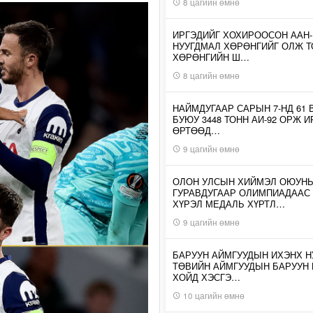
8 цагийн өмнө
ИРГЭДИЙГ ХОХИРООСОН ААН
НУУГДМАЛ ХӨРӨНГИЙГ ОЛЖ Т
ХӨРӨНГИЙН Ш…
8 цагийн өмнө
НАЙМДУГААР САРЫН 7-НД 61 
БУЮУ 3448 ТОНН АИ-92 ОРЖ 
ӨРТӨӨД…
9 цагийн өмнө
ОЛОН УЛСЫН ХИЙМЭЛ ОЮУН
ГУРАВДУГААР ОЛИМПИАДААС
ХҮРЭЛ МЕДАЛЬ ХҮРТЛ…
9 цагийн өмнө
БАРУУН АЙМГУУДЫН ИХЭНХ Н
ТӨВИЙН АЙМГУУДЫН БАРУУН
ХОЙД ХЭСГЭ…
10 цагийн өмнө