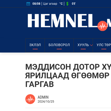
0₮
08/08
Цаг агаар
°C
ЭХЛЭЛ
БОЛОВСРОЛ
ХУУЛЬ
УЛС ТӨР
МЭДДИСОН ДОТОР Х
ЯРИЛЦААД ӨГӨӨМӨР
ГАРГАВ
ADMIN
2024/10/25