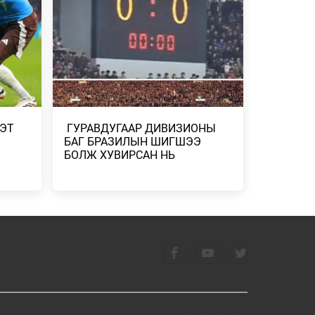
ҮЕДЭЭ ТЭЭВРИЙН …
ЭРИЙН
2026/07/25
ЛНА
 ХУУЛЬ
ЛИЙН
ХЭТ
​ ГУРАВДУГААР ДИВИЗИОНЫ
БАГ БРАЗИЛЫН ШИГШЭЭ
БОЛЖ ХУВИРСАН НЬ
ГИЙН
А
ШНИЙ
ГЛЭВ
ӨДРӨӨС
ТЭЛ
© 2026. Бүх эрх хуулиар хамгаалагдсан.