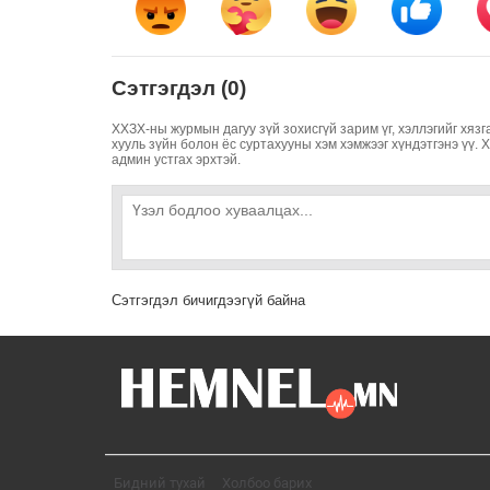
Сэтгэгдэл (0)
ХХЗХ-ны журмын дагуу зүй зохисгүй зарим үг, хэллэгийг хязг
хууль зүйн болон ёс суртахууны хэм хэмжээг хүндэтгэнэ үү. 
админ устгах эрхтэй.
Сэтгэгдэл бичигдээгүй байна
Бидний тухай
Холбоо барих