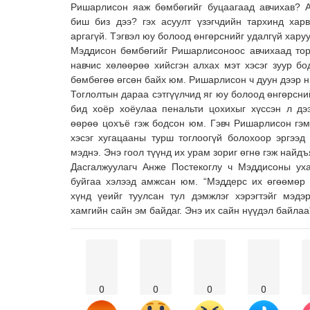
Ришарлисон яаж бөмбөгийг буцаагаад авчихав? 
биш биз дээ? гэх асуулт үзэгчдийн тархинд хар
аргагүй. Тэгвэл юу болоод өнгөрснийг удалгүй хару
Мэддисон бөмбөгийг Ришарлисоноос авчихаад тор
навчис хөлөөрөө хийсгэн алхах мэт хэсэг зуур б
бөмбөгөө өгсөн байх юм. Ришарлисон ч дуун дээр н
Тоглолтын дараа сэтгүүлчид яг юу болоод өнгөрсн
бид хоёр хоёулаа пенальти цохихыг хүссэн л дэ
өөрөө цохъё гэж бодсон юм. Гэвч Ришарлисон гэмт
хэсэг хугацааны турш тоглоогүй болохоор эргээд 
мэднэ. Энэ гоол түүнд их урам зориг өгнө гэж найдъ
Дасгалжуулагч Анже Постекоглу ч Мэддисоны уха
буйгаа хэлээд амжсан юм. “Мэддерс их өгөөмөр 
хүнд үеийг туулсан тул дэмжлэг хэрэгтэйг мэдэ
хамгийн сайн эм байдаг. Энэ их сайн нүүдэл байлаа
0
0
0
0