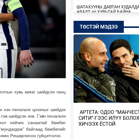
ШАТАХУУНЫ ДАВТАН ХУДАЛД
АВАЛТ 40 ХУВЬТАЙ БАЙНА
Өчигдөр
ТӨСТЭЙ МЭДЭЭ
SENZU+S1MPLE НИЙЛЭЭД 396
ДОЛЛАРЫН ҮНЭ ХҮРЭВ
Өчигдөр
БАТБААТАРЫН ХУЛАН ЖЮҮ Ж
ДЭЛХИЙН АВАРГА БОЛЖ, ТҮҮХ
БҮТЭЭЛЭЭ
Өчигдөр
лолтын хувь заяаг шийдсэн ганц
ТӨСВИЙН БАЙНГЫН ХОРОО 67
АСУУДАЛ ХЭЛЭЛЦЭЖ, НИЙСЛ
ТӨСВИЙН ТАЛААРХ …
н хэн пенальти цохихыг шийдэх
​ АРТЕТА: ОДОО “МАНЧЕС
Өчигдөр
 гэж шийдсэн юм. Гэвч пенальти
СИТИ”-ГЭЭС ИЛҮҮ БОЛО
оол хийчих санаатай бөмбөг
ХИЧЭЭХ ЁСТОЙ
МОНГОЛБАНК КОЙН ИНВЕСТ
“мундагдаж” байгаад бөмбөгийг
КОМПАНИТАЙ ДУРСГАЛЫН З
өнөөх Ришарлисон гүйцэтгэлээ.
ШИНЭ ТӨСЛҮҮД ХЭРЭГЖ…