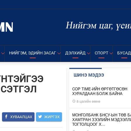
НИЙГЭМ, ЭДИЙН ЗАСАГ
ДЭЛХИЙД
СПОРТ
БУСАД
ШИНЭ МЭДЭЭ
ҮНТЭЙГЭЭ
 СЭТГЭЛ
COP TIME-ИЙН ӨРГӨТГӨСӨН
ХУРАЛДААН БОЛЖ БАЙНА
8 цагийн өмнө
МОНГОЛБАНК БНСУ-ЫН ТӨВ Б
ХУВААЛЦАХ
ЖИРГЭХ
ХАМТРАН ЗЭЭЛИЙН МЭДЭЭЛЛ
ТОГТОЛЦООГ Х…