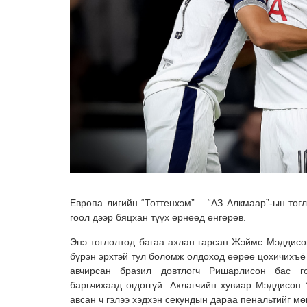
Европа лигийн “Тоттенхэм” – “АЗ Алкмаар”-ын тог
гоол дээр бяцхан түүх өрнөөд өнгөрөв.
Энэ тоглолтод багаа ахлан гарсан Жэймс Мэддисо
бүрэн эрхтэй тул боломж олдоход өөрөө цохичихъё
авчирсан бразил довтлогч Ришарлисон бас г
барьчихаад өгдөггүй. Ахлагчийн хувиар Мэддисон 
авсан ч гэлээ хэдхэн секундын дараа пенальтийг м