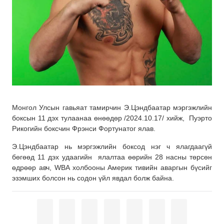
Монгол Улсын гавьяат тамирчин Э.Цэндбаатар мэргэжлийн
боксын 11 дэх тулаанаа өнөөдөр /2024.10.17/ хийж, Пуэрто
Рикогийн боксчин Фрэнси Фортунатог ялав.
Э.Цэндбаатар нь мэргэжлийн боксод нэг ч ялагдаагүй
бөгөөд 11 дэх удаагийн ялалтаа өөрийн 28 насны төрсөн
өдрөөр авч, WBA холбооны Амeрик тивийн аваргын бүсийг
эзэмших болсон нь содон үйл явдал болж байна.