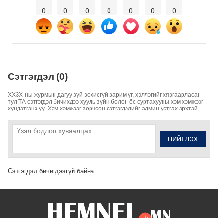
0
0
0
0
0
0
0
Сэтгэгдэл (0)
ХХЗХ-ны журмын дагуу зүй зохисгүй зарим үг, хэллэгийг хязгаарласан
тул ТА сэтгэгдэл бичихдээ хууль зүйн болон ёс суртахууны хэм хэмжээг
хүндэтгэнэ үү. Хэм хэмжээг зөрчсөн сэтгэгдэлийг админ устгах эрхтэй.
НИЙТЛЭХ
Сэтгэгдэл бичигдээгүй байна