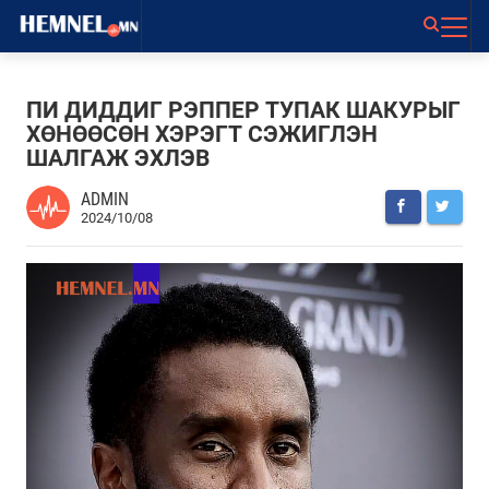
ПИ ДИДДИГ РЭППЕР ТУПАК ШАКУРЫГ
ХӨНӨӨСӨН ХЭРЭГТ СЭЖИГЛЭН
ШАЛГАЖ ЭХЛЭВ
ADMIN
2024/10/08