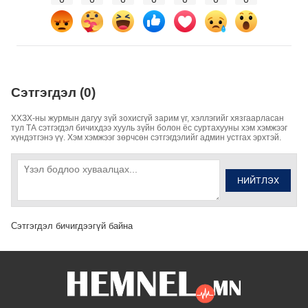
Сэтгэгдэл (0)
ХХЗХ-ны журмын дагуу зүй зохисгүй зарим үг, хэллэгийг хязгаарласан
тул ТА сэтгэгдэл бичихдээ хууль зүйн болон ёс суртахууны хэм хэмжээг
хүндэтгэнэ үү. Хэм хэмжээг зөрчсөн сэтгэгдэлийг админ устгах эрхтэй.
НИЙТЛЭХ
Сэтгэгдэл бичигдээгүй байна