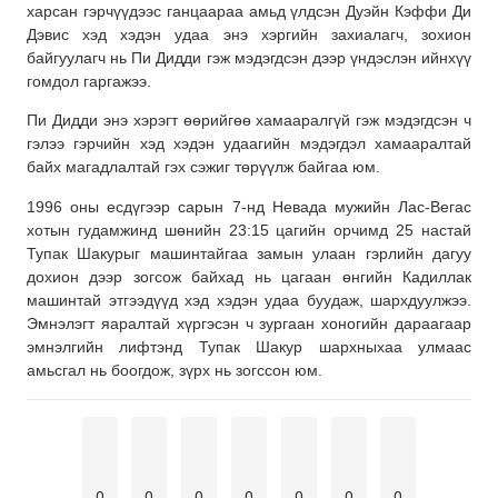
харсан гэрчүүдээс ганцаараа амьд үлдсэн Дуэйн Кэффи Ди
Дэвис хэд хэдэн удаа энэ хэргийн захиалагч, зохион
байгуулагч нь Пи Дидди гэж мэдэгдсэн дээр үндэслэн ийнхүү
гомдол гаргажээ.
Пи Дидди энэ хэрэгт өөрийгөө хамааралгүй гэж мэдэгдсэн ч
гэлээ гэрчийн хэд хэдэн удаагийн мэдэгдэл хамааралтай
байх магадлалтай гэх сэжиг төрүүлж байгаа юм.
1996 оны есдүгээр сарын 7-нд Невада мужийн Лас-Вегас
хотын гудамжинд шөнийн 23:15 цагийн орчимд 25 настай
Тупак Шакурыг машинтайгаа замын улаан гэрлийн дагуу
дохион дээр зогсож байхад нь цагаан өнгийн Кадиллак
машинтай этгээдүүд хэд хэдэн удаа буудаж, шархдуулжээ.
Эмнэлэгт яаралтай хүргэсэн ч зургаан хоногийн дараагаар
эмнэлгийн лифтэнд Тупак Шакур шархныхаа улмаас
амьсгал нь боогдож, зүрх нь зогссон юм.
0
0
0
0
0
0
0