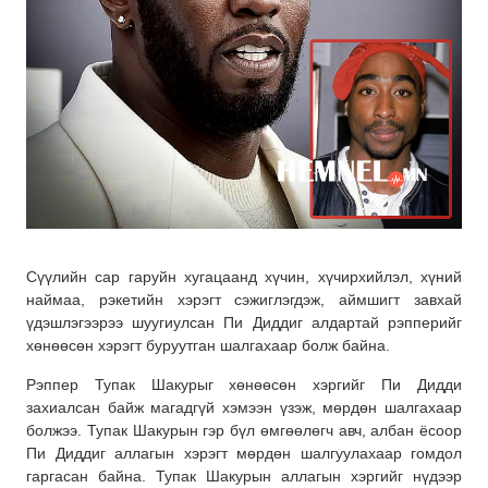
Сүүлийн сар гаруйн хугацаанд хүчин, хүчирхийлэл, хүний
наймаа, рэкетийн хэрэгт сэжиглэгдэж, аймшигт завхай
үдэшлэгээрээ шуугиулсан Пи Диддиг алдартай рэпперийг
хөнөөсөн хэрэгт буруутган шалгахаар болж байна.
Рэппер Тупак Шакурыг хөнөөсөн хэргийг Пи Дидди
захиалсан байж магадгүй хэмээн үзэж, мөрдөн шалгахаар
болжээ. Тупак Шакурын гэр бүл өмгөөлөгч авч, албан ёсоор
Пи Диддиг аллагын хэрэгт мөрдөн шалгуулахаар
гомдол
гаргасан байна. Тупак Шакурын аллагын хэргийг нүдээр