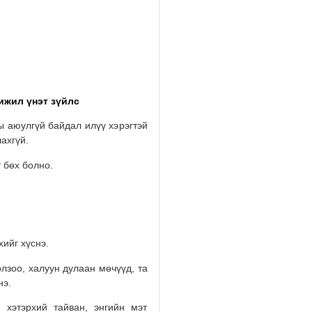
2026/08/01
ижил үнэт зүйлс
ы аюулгүй байдал илүү хэрэгтэй
ахгүй.
 бөх болно.
хийг хүснэ.
лзоо, халуун дулаан мөчүүд, та
нэ.
 хэтэрхий тайван, энгийн мэт