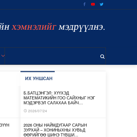
ИХ УНШСАН
Б.БАТЦЭНГЭЛ: ХҮҮХЭД
МАТЕМАТИКИЙН ГОО САЙХНЫГ НЭГ
МЭДЭРВЭЛ САЛАХАА БАЙЧ…
2026/07/24
ЗҮҮН
2026 ОНЫ НАЙМДУГААР САРЫН
ЗУРХАЙ – ХОНИНЫХНЫ ХУВЬД
ӨӨРИЙГӨӨ ШИНЭ ТҮВШИ…