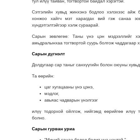
тул илүү тайван, тогтвортой байдал хэрэгтэй.
Сэтгэлийн хувьд жинхэнэ бодлоо хэлэхээс айж б
хонжоо хайгч мэт харагдах вий гэж санаа зов
хүндэтгэлтэйгээр хэлж сураарай.
Сарын зөвлөгөө: Таны үнэ цэн мэдээллийг хэ
амьдралынхаа тогтвортой суурь болгож чаддагаар х
Сарын дүгнэлт
Долдугаар сар таныг санхүүгийн болон оюуны хувьд
Та өөрийн:
цаг хугацааны үнэ цэнэ,
мэдлэг,
авьяас чадварын үнэлгээг
илүү тодорхой ойлгож, нийгэмд өөрийгөө илүү 
болно.
Сарын гурван уриа
"Миний санаа бодол бодит үнэ цэнтэй."