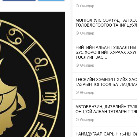
Өчигдөр
МОНГОЛ УЛС COP17-Д ТАЛ ХЭ
ТӨЛӨВЛӨГӨӨГӨӨ ТАНИЛЦУУ
Өчигдөр
НИЙТИЙН АЛБАН ТУШААЛТНЫ
БУС ХӨРӨНГИЙГ ХУРААХ ХУУ
ТӨСЛИЙГ ЗАС…
Өчигдөр
ТӨСВИЙН ХЭМНЭЛТ ХИЙХ ЗАС
ГАЗРЫН ТОГТООЛ БАТЛАГДЛА
Өчигдөр
АВТОБЕНЗИН, ДИЗЕЛИЙН ТҮЛ
ОНЦГОЙ АЛБАН ТАТВАРЫГ ТЭ
Өчигдөр
НАЙМДУГААР САРЫН 15-НЫ 