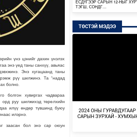
ЕСДҮГЭЭР САРЫН 12-НЫГ ХҮР
ТЭГШ, СОНДГ…
Өчигдөр
ТӨСТЭЙ МЭДЭЭ
ТӨВ, ГОВЬ, ЗҮҮН АЙМГУУДЫН
ЗАРИМ ГАЗРААР ДУУ ЦАХИЛГ
ААДАР…
Өчигдөр
өрийн үнэ цэнийг дахин үнэлэх
НИЙТИЙН АЛБАН ТУШААЛТНЫ
аа энэ үед таны санхүү, авьяас
БУС ХӨРӨНГИЙГ ХУРААХ ХУУ
ТӨСӨЛ БОЛОВ…
дэвхжинэ. Энэ хугацаанд таны
дрэмж рүү шилжинэ. Та “надад
2026/08/04
рах болно.
ЭХ БАЙГАЛЬ, ГАЗАР ШОРОО М
го болгон хувиргах чадвараа
ШИМИЙГ НЬ ХҮРТЭХ КОП17
н орд руу шилжихэд төрөлхийн
2026/08/04
 удаа илүү өндөр түвшинд буюу
​ 2024 ОНЫ ГУРАВДУГААР
инаас илэрнэ.
САРЫН ЗУРХАЙ - ХУМХЫ
МОНГОЛБАНК 7 ДУГААР САРД 1
ҮНЭТ МЕТАЛЛ ХУДАЛДАН АВЧ
ыг заасан бол энэ сар оюун
2026/08/04