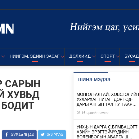
НИЙГЭМ, ЭДИЙН ЗАСАГ
ДЭЛХИЙД
СПОРТ
БУСАД
ШИНЭ МЭДЭЭ
Р САРЫН
Й ХУВЬД
МОНГОЛ-АЛТАЙ, ХӨВСГӨЛИЙН
УУЛАРХАГ НУТАГ, ДОРНОД-
 БОДИТ
ДАРЬГАНГЫН ТАЛ НУТГААР…
16 цагийн өмнө
УИХ-ЫН ДАРГА С.БЯМБАЦОГТ 
АЗИЙН ЭРЭГТЭЙЧҮҮДИЙН
ХУВААЛЦАХ
ЖИРГЭХ
ВОЛЕЙБОЛЫН АВАРГА Ш…