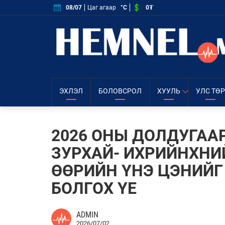
0₮
08/07
Цаг агаар
°C
ЭХЛЭЛ
БОЛОВСРОЛ
ХУУЛЬ
УЛС ТӨР
2026 ОНЫ ДОЛДУГАА
ЗУРХАЙ- ИХРИЙНХНИ
ӨӨРИЙН ҮНЭ ЦЭНИЙГ
БОЛГОХ ҮЕ
ADMIN
2026/07/02