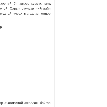
эрэггүй. Яг эдгээр хүмүүс танд
мжтой. Сарын сүүлээр нийгмийн
луудтай учрах магадлал өндөр
ар
өр ачаалалтай ажиллаж байгаа