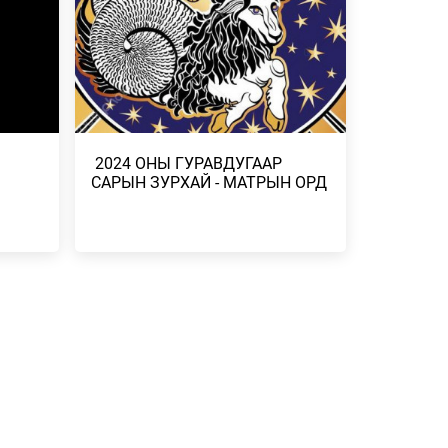
ГААНТАЙ
НЭМЭЛТ БҮТЭЭГ…
2026/07/27
-
ДУГААР
​ 2024 ОНЫ ГУРАВДУГААР
САРЫН ЗУРХАЙ - МАТРЫН ОРД
СГӨЛ,
 БОРОО,
Н
ЭЛЧ
Н
 ҮР