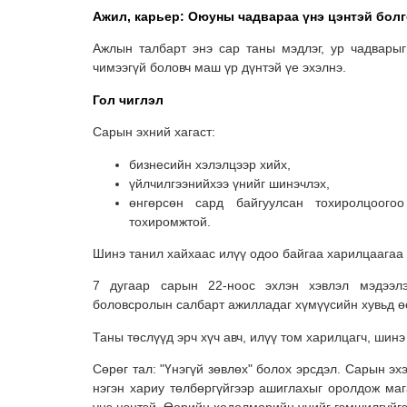
Ажил, карьер: Оюуны чадвараа үнэ цэнтэй болг
Ажлын талбарт энэ сар таны мэдлэг, ур чадварыг
чимээгүй боловч маш үр дүнтэй үе эхэлнэ.
Гол чиглэл
Сарын эхний хагаст:
бизнесийн хэлэлцээр хийх,
үйлчилгээнийхээ үнийг шинэчлэх,
өнгөрсөн сард байгуулсан тохиролцоого
тохиромжтой.
Шинэ танил хайхаас илүү одоо байгаа харилцаагаа 
7 дугаар сарын 22-ноос эхлэн хэвлэл мэдээлэл
боловсролын салбарт ажилладаг хүмүүсийн хувьд өс
Таны төслүүд эрч хүч авч, илүү том харилцагч, шин
Сөрөг тал: "Үнэгүй зөвлөх" болох эрсдэл. Сарын эх
нэгэн хариу төлбөргүйгээр ашиглахыг оролдож маг