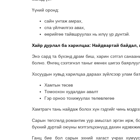
Үүний оронд:
сайн унтаж амрах,
спа үйлчилгээ авах,
өөрийгөө тайвшруулах нь илүү үр дүнтэй.
Хайр дурлал ба харилцаа: Найдвартай байдал, 
Энэ сард та бүхэнд драм биш, харин сэтгэл санаан
болно. Өнгөц сээтэгнэл таныг өмнөх шигээ баярлуул
Хосуудын хувьд харилцаа дараах зүйлсээр улам бат
Хамтын төсөв
Томоохон худалдан авалт
Гэр орноо тохижуулах төлөвлөгөө
Хамтрагч тань найдаж болох хүн гэдгийг чинь мэдрэ
Сарын төгсгөлд романтик уур амьсгал эргэн ирж, бо
бүхний дуртай оюуны мэтгэлцээнүүд дахин идэвхжи
Ганц бие бол сарын эхний хагаст учрах хүмүүс