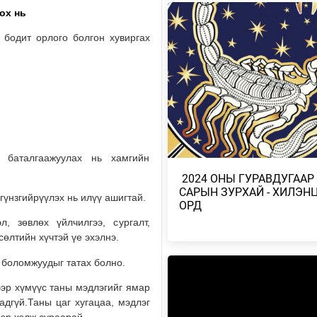
ох нь
УИХ-ЫН АСУУЛГЫН ЦАГИЙГ 3 
ЗОХИОН БАЙГУУЛЖ, ГИШҮҮДИ
 бодит орлого болгон хувиргах
АСУУЛТЫГ ЕРӨН…
2026/08/04
БАРУУН, ТӨВ, ГОВЬ, ЗҮҮН АЙ
НУТГИЙН ЗАРИМ ГАЗРААР ДУУ
ЦАХИЛГААНТ…
2026/08/04
о баталгаажуулах нь хамгийн
НАЙМДУГААР САРЫН 1,2-НД Н
​ 2024 ОНЫ ГУРАВДУГААР
ВАГОН БУЮУ 5160 ТОНН ШАТА
САРЫН ЗУРХАЙ - ХИЛЭН
ОРЖ ИРЖЭ…
гүнзгийрүүлэх нь илүү ашигтай.
ОРД
2026/08/03
, зөвлөх үйлчилгээ, сургалт,
өлтийн хүчтэй үе эхэлнэ.
ХӨВСГӨЛ НУУРЫН ЛУСЫГ ТА
ТӨРИЙН ТАХИЛГЫН ЁСЛОЛ Б
э боломжуудыг татах болно.
2026/08/03
ээр хүмүүс таны мэдлэгийг ямар
адгүй.Таны цаг хугацаа, мэдлэг
ХАНГАЙ, ХӨВСГӨЛИЙН УУЛАР