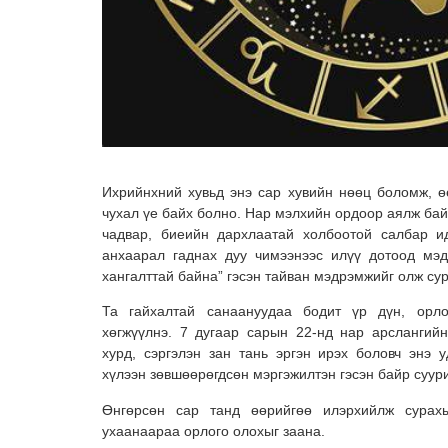
Ихрийнхний хувьд энэ сар хувийн нөөц боломж, ө
чухал үе байх болно. Нар мэлхийн ордоор аялж байг
чадвар, биеийн дархлаатай холбоотой салбар и
анхаарал гаднах дуу чимээнээс илүү дотоод мэ
хангалттай байна” гэсэн тайван мэдрэмжийг олж су
Та гайхалтай санаануудаа бодит үр дүн, орло
хөгжүүлнэ. 7 дугаар сарын 22-нд нар арслангий
хурд, сэргэлэн зан тань эргэн ирэх боловч энэ
хүлээн зөвшөөрөгдсөн мэргэжилтэн гэсэн байр суур
Өнгөрсөн сар танд өөрийгөө илэрхийлж сурах
ухаанаараа орлого олохыг заана.