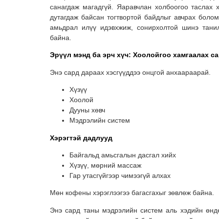
санагдаж магадгүй. Яаравчлан холбоогоо таслах х
дутагдаж байсан тогтвортой байдлыг авчрах боло
амьдрал илүү идэвхжиж, сонирхолтой шинэ тани
байна.
Эрүүл мэнд ба эрч хүч: Хоолойгоо хамгаалах с
Энэ сард дараах хэсгүүддээ онцгой анхаараарай.
Хүзүү
Хоолой
Дууны хөвч
Мэдрэлийн систем
Хэрэгтэй дадлууд
Байгальд амьсгалын дасгал хийх
Хүзүү, мөрний массаж
Гар утасгүйгээр чимээгүй алхах
Мөн кофены хэрэглээгээ багасгахыг зөвлөж байна.
Энэ сард таны мэдрэлийн систем аль хэдийн өнд