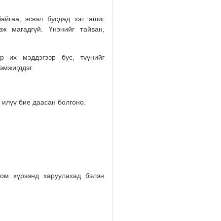
айгаа, эсвэл бусдад хэт ашиг
ж магадгүй. Үнэнийг тайван,
р их мэддэгээр бус, түүнийг
эмжигддэг.
 илүү бие даасан болгоно.
том хүрээнд харуулахад бэлэн