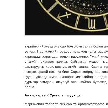
Үхрийнхний хувьд энэ сар бол оюун санаа болон ам
үе юм. Нар мэлхийн ордоор нүүх үед таны мэдээл
харилцааг хариуцдаг ордон идэвхжинэ. Үүний улма
утгагүй ярианаас залхаж байгаагаа мэдэрч ма
шалгаруулж харилцах урлагийг заана. Хаалга т
нэвтрэх эрхтэй гэсэн үг биш. Сарын хоёрдугаар хага
суурь, дотоод амар амгаланг илэрхийлдэг ордо
дүрмээр амьдрах, аюулгүй орон зайгаа бүтээхэд
болно.
Ажил, карьер: Урсгалыг шүүх цаг
Мэргэжлийн талбарт энэ сар та өргөжүүлэхээсээ и