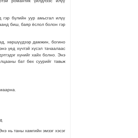
ртэй романтик үйлдлээс илүү
2026/08/01
 гэр бүлийн уур амьсгал илүү
аанд биш, баяр ёслол болон гэр
өд, хөршүүдээр дамжин, богино
энэ үед хүчтэй хүсэл тачаалаас
дэтгэдэг хүнийг хайх болно. Энэ
илцааны бат бөх суурийг тавьж
амаарна.
уд
нэ нь таны хамгийн эмзэг хэсэг