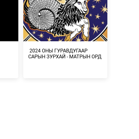
ГААНТАЙ
НЭМЭЛТ БҮТЭЭГ…
2026/07/27
-
ДУГААР
​ 2024 ОНЫ ГУРАВДУГААР
САРЫН ЗУРХАЙ - МАТРЫН ОРД
СГӨЛ,
 БОРОО,
Н
ЭЛЧ
Н
 ҮР