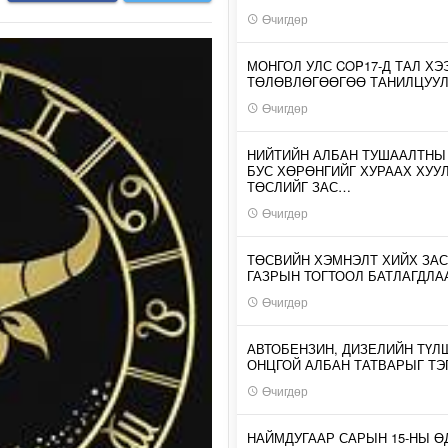
Өчигдөр
МОНГОЛ УЛС COP17-Д ТАЛ ХЭ
ТӨЛӨВЛӨГӨӨГӨӨ ТАНИЛЦУУ
Өчигдөр
НИЙТИЙН АЛБАН ТУШААЛТНЫ
БУС ХӨРӨНГИЙГ ХУРААХ ХУУ
ТӨСЛИЙГ ЗАС…
Өчигдөр
ТӨСВИЙН ХЭМНЭЛТ ХИЙХ ЗАС
ГАЗРЫН ТОГТООЛ БАТЛАГДЛА
Өчигдөр
АВТОБЕНЗИН, ДИЗЕЛИЙН ТҮЛ
ОНЦГОЙ АЛБАН ТАТВАРЫГ ТЭ
Өчигдөр
НАЙМДУГААР САРЫН 15-НЫ 