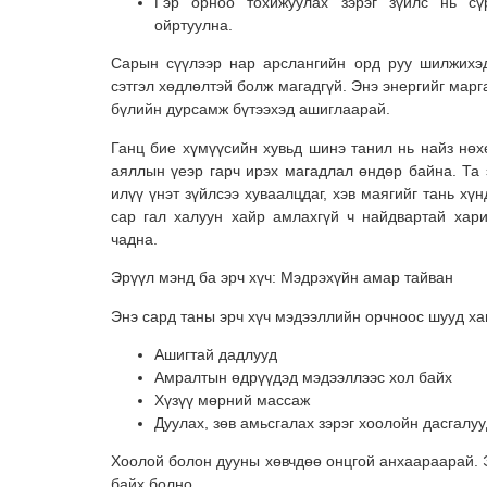
Гэр орноо тохижуулах зэрэг зүйлс нь сү
ойртуулна.
Сарын сүүлээр нар арслангийн орд руу шилжихэд
сэтгэл хөдлөлтэй болж магадгүй. Энэ энергийг марг
бүлийн дурсамж бүтээхэд ашиглаарай.
Ганц бие хүмүүсийн хувьд шинэ танил нь найз нөх
аяллын үеэр гарч ирэх магадлал өндөр байна. Та 
илүү үнэт зүйлсээ хуваалцдаг, хэв маягийг тань хүн
сар гал халуун хайр амлахгүй ч найдвартай хар
чадна.
Эрүүл мэнд ба эрч хүч: Мэдрэхүйн амар тайван
Энэ сард таны эрч хүч мэдээллийн орчноос шууд х
Ашигтай дадлууд
Амралтын өдрүүдэд мэдээллээс хол байх
Хүзүү мөрний массаж
Дуулах, зөв амьсгалах зэрэг хоолойн дасгалу
Хоолой болон дууны хөвчдөө онцгой анхаараарай. Э
байх болно.