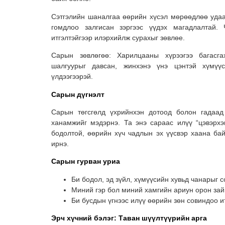
Сэтгэлийн шаналгаа өөрийн хүсэл мөрөөдлөө удаа
гомдлоо залгисан зэргээс үүдэх магадлалтай. 
итгэлтэйгээр илэрхийлж сурахыг зөвлөе.
Сарын зөвлөгөө: Харилцааны хүрээгээ багасг
шалгуурыг давсан, жинхэнэ үнэ цэнтэй хүмүү
үлдээгээрэй.
Сарын дүгнэлт
Сарын төгсгөлд үхрийнхэн дотоод болон гадаад 
ханамжийг мэдэрнэ. Та энэ сараас илүү “цэвэрхэ
бодолтой, өөрийн хүч чадлын эх үүсвэр хаана бай
ирнэ.
Сарын гурван уриа
Би бодол, эд зүйл, хүмүүсийн хувьд чанарыг с
Миний гэр бол миний хамгийн ариун орон зай
Би бусдын үгнээс илүү өөрийн зөн совиндоо ит
Эрч хүчний бэлэг: Таван шүүлтүүрийн арга