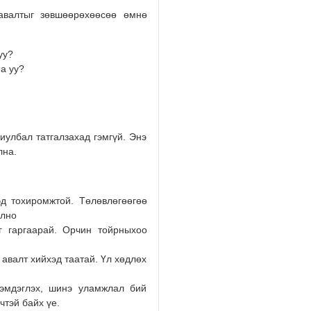
авалтыг зөвшөөрөхөөсөө өмнө
уу?
а уу?
риулбал татгалзахад гэмгүй. Энэ
лна.
эд тохиромжтой. Төлөвлөгөөгөө
олно
г гаргаарай. Орчин тойрныхоо
 авалт хийхэд таатай. Үл хөдлөх
эмдэглэх, шинэ уламжлал бий
чтэй байх үе.