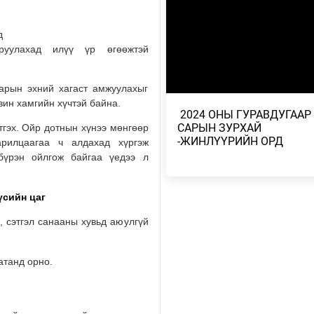
НУТГААР БОРОО, ДУУ ЦАХИЛ
БОРОО ОРНО
д
2026/08/03
руулахад илүү үр өгөөжтэй
МИАТ УЛААНБААТАР-СТАМБУЛ
УЛААНБААТАР ЧИГЛЭЛИЙН 8 
САРЫН 2-НЫ НИС…
арын эхний хагаст амжуулахыг
вин хамгийн хүчтэй байна.
2026/08/02
​ 2024 ОНЫ ГУРАВДУГААР
САРЫН ЗУРХАЙ
тгэх. Ойр дотнын хүнээ мөнгөөр
МОНГОЛ-АЛТАЙ, ХАНГАЙ, ХӨВ
-ЖИНЛҮҮРИЙН ОРД
арилцаагаа ч алдахад хүргэж
ХЭНТИЙН УУЛАРХАГ НУТГААР
бүрэн ойлгож байгаа үедээ л
ДУУ ЦАХ…
2026/08/02
үсийн цаг
2026 ОНЫ НАЙМДУГААР САРЫ
, сэтгэл санааны хувьд аюулгүй
ЗУРХАЙ – ЗАГАСНЫХАН БҮТЭ
САНААГАА БОДИТ А…
2026/08/01
атанд орно.
2026 ОНЫ НАЙМДУГААР САРЫ
ЗУРХАЙ – ХУМХЫНХАН АЖЛЫН
ДҮНГЭЭ НИЙТЭД ХА…