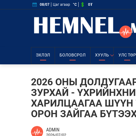
0₮
08/07
Цаг агаар
°C
ЭХЛЭЛ
БОЛОВСРОЛ
ХУУЛЬ
УЛС ТӨР
2026 ОНЫ ДОЛДУГАА
ЗУРХАЙ - ҮХРИЙНХНИ
ХАРИЛЦААГАА ШҮҮН 
ОРОН ЗАЙГАА БҮТЭЭХ
ADMIN
2026/07/02