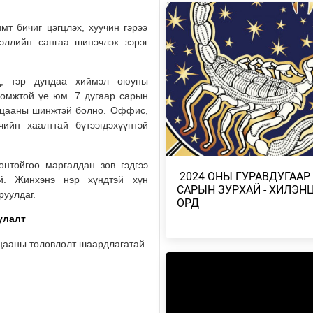
УИХ-ЫН АСУУЛГЫН ЦАГИЙГ 3 
мт бичиг цэгцлэх, хуучин гэрээ
ЗОХИОН БАЙГУУЛЖ, ГИШҮҮДИ
ээллийн сангаа шинэчлэх зэрэг
АСУУЛТЫГ ЕРӨН…
2026/08/04
д, тэр дундаа хиймэл оюуны
ромжтой үе юм. 7 дугаар сарын
БАРУУН, ТӨВ, ГОВЬ, ЗҮҮН АЙ
НУТГИЙН ЗАРИМ ГАЗРААР ДУУ
гацааны шинжтэй болно. Оффис,
ЦАХИЛГААНТ…
чийн хаалттай бүтээгдэхүүнтэй
2026/08/04
онтойгоо маргалдан зөв гэдгээ
НАЙМДУГААР САРЫН 1,2-НД Н
​ 2024 ОНЫ ГУРАВДУГААР
үй. Жинхэнэ нэр хүндтэй хүн
ВАГОН БУЮУ 5160 ТОНН ШАТА
САРЫН ЗУРХАЙ - ХИЛЭН
ОРЖ ИРЖЭ…
руулдаг.
ОРД
2026/08/03
улалт
ХӨВСГӨЛ НУУРЫН ЛУСЫГ ТА
ацааны төлөвлөлт шаардлагатай.
ТӨРИЙН ТАХИЛГЫН ЁСЛОЛ Б
2026/08/03
ХАНГАЙ, ХӨВСГӨЛИЙН УУЛАР