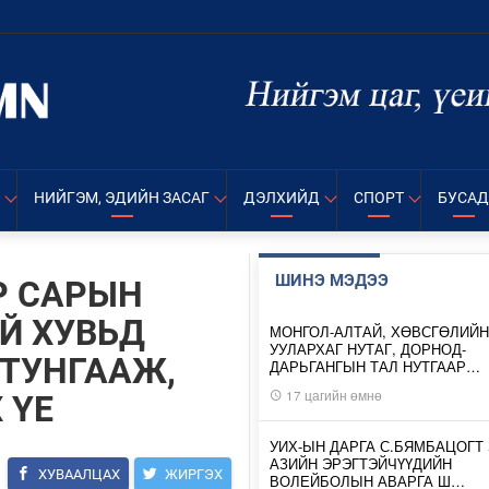
НИЙГЭМ, ЭДИЙН ЗАСАГ
ДЭЛХИЙД
СПОРТ
БУСАД
ШИНЭ МЭДЭЭ
Р САРЫН
Й ХУВЬД
МОНГОЛ-АЛТАЙ, ХӨВСГӨЛИЙН
УУЛАРХАГ НУТАГ, ДОРНОД-
ТУНГААЖ,
ДАРЬГАНГЫН ТАЛ НУТГААР…
17 цагийн өмнө
 ҮЕ
УИХ-ЫН ДАРГА С.БЯМБАЦОГТ 
АЗИЙН ЭРЭГТЭЙЧҮҮДИЙН
ХУВААЛЦАХ
ЖИРГЭХ
ВОЛЕЙБОЛЫН АВАРГА Ш…