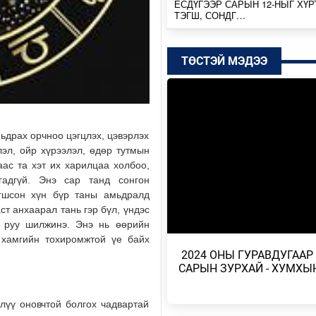
ЕСДҮГЭЭР САРЫН 12-НЫГ ХҮР
ТЭГШ, СОНДГ…
Өчигдөр
ТӨСТЭЙ МЭДЭЭ
ТӨВ, ГОВЬ, ЗҮҮН АЙМГУУДЫН
ЗАРИМ ГАЗРААР ДУУ ЦАХИЛГ
ААДАР…
Өчигдөр
ьдрах орчноо цэгцлэх, цэвэрлэх
НИЙТИЙН АЛБАН ТУШААЛТНЫ
эл, ойр хүрээлэл, өдөр тутмын
БУС ХӨРӨНГИЙГ ХУРААХ ХУУ
ТӨСӨЛ БОЛОВ…
ас та хэт их харилцаа холбоо,
гадгүй. Энэ сар танд сонгон
2026/08/04
огшсон хүн бүр таны амьдралд
ст анхаарал тань гэр бүл, үндэс
ЭХ БАЙГАЛЬ, ГАЗАР ШОРОО М
н руу шилжинэ. Энэ нь өөрийн
ШИМИЙГ НЬ ХҮРТЭХ КОП17
 хамгийн тохиромжтой үе байх
2026/08/04
​ 2024 ОНЫ ГУРАВДУГААР
САРЫН ЗУРХАЙ - ХУМХЫ
МОНГОЛБАНК 7 ДУГААР САРД 1
ҮНЭТ МЕТАЛЛ ХУДАЛДАН АВЧ
лүү оновчтой болгох чадвартай
2026/08/04