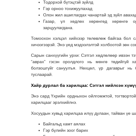
Тодорхой бүтэцтэй зүйлд
Гэр орноо тохижуулахад
Олон жил ашиглагдах чанартай эд зүйл аваха
Газар, үл хөдлөх хөрөнгөд хөрөнгө о
зарцуулагдана.
Томоохон хэлцэл хийхээр төлөвлөж байгаа бол с
хичээгээрэй. Энэ үед мэдээлэлтэй холбоотой зөн со
Сарын санхүүгийн урхи: Сэтгэл хөдлөлөөр ивээн тэ
“аврах” гэсэн оролдлого нь мөнгө төдийгүй х
болзошгүйг сануулъя. Нөхцөл, үр дагаврыг нь 
туслаарай.
Хайр дурлал ба харилцаа: Сэтгэл нийлсэн хүмү
Энэ сард Үхрийн ордныхон ойлгомжтой, тогтвортой
харилцааг эрэлхийлнэ.
Хосуудын хувьд харилцаа илүү дулаан, тайван үе ш
Байгальд хамт аялах
Гэр бүлийн зоог барих