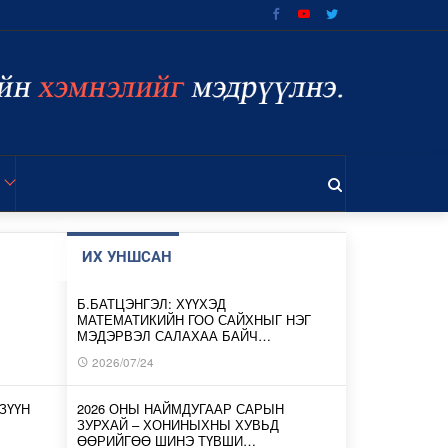
ИХ УНШСАН
Б.БАТЦЭНГЭЛ: ХҮҮХЭД
МАТЕМАТИКИЙН ГОО САЙХНЫГ НЭГ
МЭДЭРВЭЛ САЛАХАА БАЙЧ…
2026/07/24
ЗҮҮН
2026 ОНЫ НАЙМДУГААР САРЫН
ЗУРХАЙ – ХОНИНЫХНЫ ХУВЬД
ӨӨРИЙГӨӨ ШИНЭ ТҮВШИ…