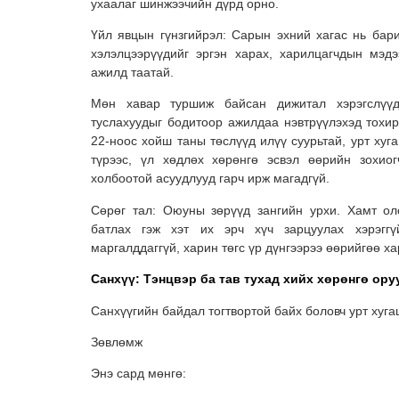
ухаалаг шинжээчийн дүрд орно.
Үйл явцын гүнзгийрэл: Сарын эхний хагас нь бари
хэлэлцээрүүдийг эргэн харах, харилцагчдын мэд
ажилд таатай.
Мөн хавар туршиж байсан дижитал хэрэгслүү
туслахуудыг бодитоор ажилдаа нэвтрүүлэхэд тохи
22-ноос хойш таны төслүүд илүү суурьтай, урт ху
түрээс, үл хөдлөх хөрөнгө эсвэл өөрийн зохиог
холбоотой асуудлууд гарч ирж магадгүй.
Сөрөг тал: Оюуны зөрүүд зангийн урхи. Хамт ол
батлах гэж хэт их эрч хүч зарцуулах хэрэгг
маргалддаггүй, харин төгс үр дүнгээрээ өөрийгөө ха
Санхүү: Тэнцвэр ба тав тухад хийх хөрөнгө ору
Санхүүгийн байдал тогтвортой байх боловч урт хуг
Зөвлөмж
Энэ сард мөнгө: