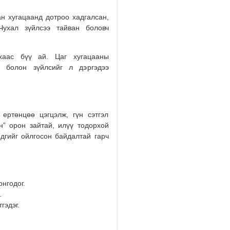
н хугацаанд дотроо хадгалсан,
Чухал зүйлсээ тайван боловч
ахаас бүү ай. Цаг хугацааны
с болон зүйлсийг л дэргэдээ
ертөнцөө цэгцэлж, гүн сэтгэл
н” орон зайтай, илүү тодорхой
дгийг ойлгосон байдалтай гарч
онгодог.
.
гэдэг.