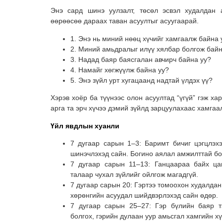
Энэ сард шинэ уулзалт, төсөл эсвэл худалдан 
өөрөөсөө дараах таван асуултыг асуугаарай.
1. Энэ нь миний нөөц хүчийг хамгаалж байна 
2. Миний амьдралыг илүү хялбар болгож байн
3. Надад баяр баясгалан авчирч байна уу?
4. Намайг хөгжүүлж байна уу?
5. Энэ зүйл урт хугацаанд надтай үлдэх үү?
Хэрэв хоёр ба түүнээс олон асуултад “үгүй” гэж ха
арга та эрч хүчээ дэмий зүйлд зарцуулахаас хамгаа
Үйл явдлын хуанли
7 дугаар сарын 1–3: Баримт бичиг цэгцлэх
шинэчлэхэд сайн. Богино аялал амжилттай б
7 дугаар сарын 11–13: Ганцаараа байх ца
талаар чухал зүйлийг ойлгож магадгүй.
7 дугаар сарын 20: Гэртээ томоохон худалдан
хөрөнгийн асуудал шийдвэрлэхэд сайн өдөр.
7 дугаар сарын 25–27: Гэр бүлийн баяр т
болгох, гэрийн дулаан уур амьсгал хамгийн хү