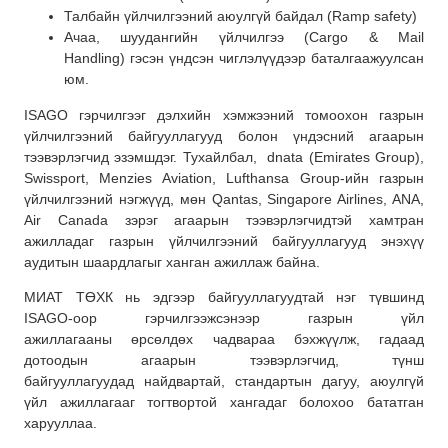
Талбайн үйлчилгээний аюулгүй байдал (Ramp safety)
Ачаа, шуудангийн үйлчилгээ (Cargo & Mail
Handling) гэсэн үндсэн чиглэлүүдээр баталгаажуулсан
юм.
ISAGO гэрчилгээг дэлхийн хэмжээний томоохон газрын
үйлчилгээний байгууллагууд болон үндэсний агаарын
тээвэрлэгчид эзэмшдэг. Тухайлбал,
dnata (Emirates Group),
Swissport, Menzies Aviation, Lufthansa Group-ийн газрын
үйлчилгээний нэгжүүд, мөн Qantas, Singapore Airlines, ANA,
Air Canada зэрэг агаарын тээвэрлэгчидтэй хамтран
ажилладаг газрын үйлчилгээний байгууллагууд энэхүү
аудитын шаардлагыг ханган ажиллаж байна.
МИАТ ТӨХК нь эдгээр байгууллагуудтай нэг түвшинд
ISAGO-оор гэрчилгээжсэнээр газрын үйл
ажиллагааны өрсөлдөх чадвараа бэхжүүлж, гадаад
дотоодын агаарын тээвэрлэгчид, түнш
байгууллагуудад найдвартай, стандартын дагуу, аюулгүй
үйл ажиллагааг тогтвортой хангадаг болохоо бататган
харууллаа.