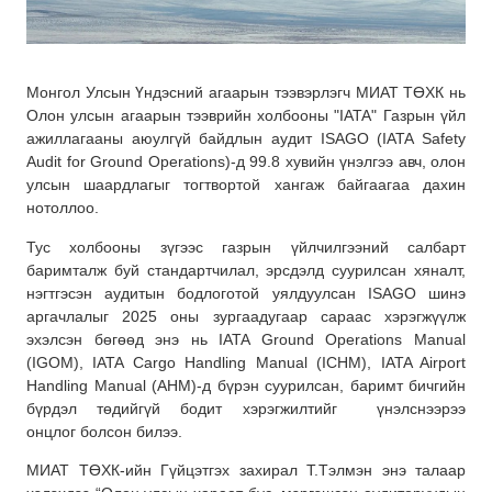
Монгол Улсын Үндэсний агаарын тээвэрлэгч МИАТ ТӨХК нь
Олон улсын агаарын тээврийн холбооны "IATA" Газрын үйл
ажиллагааны аюулгүй байдлын аудит ISAGO (IATA Safety
Audit for Ground Operations)-д 99.8 хувийн үнэлгээ авч, олон
улсын шаардлагыг тогтвортой хангаж байгаагаа дахин
нотоллоо.
Тус холбооны зүгээс газрын үйлчилгээний салбарт
баримталж буй стандартчилал, эрсдэлд суурилсан хяналт,
нэгтгэсэн аудитын бодлоготой уялдуулсан ISAGO шинэ
аргачлалыг 2025 оны зургаадугаар сараас хэрэгжүүлж
эхэлсэн бөгөөд энэ нь IATA Ground Operations Manual
(IGOM), IATA Cargo Handling Manual (ICHM), IATA Airport
Handling Manual (AHM)-д бүрэн суурилсан, баримт бичгийн
бүрдэл төдийгүй бодит хэрэгжилтийг
үнэлснээрээ
онцлог болсон билээ.
МИАТ ТӨХК-ийн Гүйцэтгэх захирал Т.Тэлмэн энэ талаар