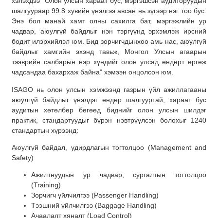
хэлэхдээ “Олон улсын хараат бус, мэргэшсэн аудиторуудын
шалгуураар 99.8 хувийн үнэлгээ авсан нь зүгээр нэг тоо бус.
Энэ бол манай хамт олны сахилга бат, мэргэжлийн ур
чадвар, аюулгүй байдлыг нэн тэргүүнд эрхэмлэж ирсний
бодит илэрхийлэл юм. Бид зорчигчдынхоо амь нас, аюулгүй
байдлыг хамгийн эхэнд тавьж, Монгол Улсын агаарын
тээврийн салбарын нэр хүндийг олон улсад өндөрт өргөж
чадсандаа бахархаж байна” хэмээн онцолсон юм.
ISAGO нь олон улсын хэмжээнд газрын үйл ажиллагааны
аюулгүй байдлыг үнэлдэг өндөр шалгууртай, хараат бус
аудитын хөтөлбөр бөгөөд биднийг олон улсын шилдэг
практик, стандартуудыг бүрэн нэвтрүүлсэн болохыг 1240
стандартын хүрээнд:
Аюулгүй байдал, удирдлагын тогтолцоо (Management and
Safety)
Ажилтнуудын ур чадвар, сургалтын тогтолцоо
(Training)
Зорчигч үйлчилгээ (Passenger Handling)
Тээшний үйлчилгээ (Baggage Handling)
Ачаалалт хяналт (Load Control)