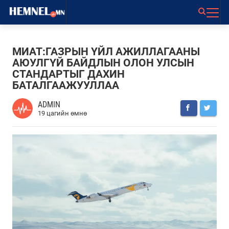
МИАТ:ГАЗРЫН ҮЙЛ АЖИЛЛАГААНЫ
АЮУЛГҮЙ БАЙДЛЫН ОЛОН УЛСЫН
СТАНДАРТЫГ ДАХИН
БАТАЛГААЖУУЛЛАА
ADMIN
19 цагийн өмнө