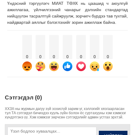
Үндэсний тэргүүлэгч МИАТ ТӨХК нь цаашид ч аюулгүй
ажиллагаа, үйлчилгээний чанарыг дэлхийн стандартад
нийцүүлэн тасралтгүй сайжруулж, зорчигч бүрдээ тав тухтай,
найдвартай аяллыг бэлэглэхийг зорин ажиллаж байна.
0
0
0
0
0
0
0
Сэтгэгдэл (0)
ХХЗХ-ны журмын дагуу зүй зохисгүй зарим үг, хэллэгийг хязгаарласан
тул ТА сэтгэгдэл бичихдээ хууль зүйн болон ёс суртахууны хэм хэмжээг
хүндэтгэнэ үү. Хэм хэмжээг зөрчсөн сэтгэгдэлийг админ устгах эрхтэй.