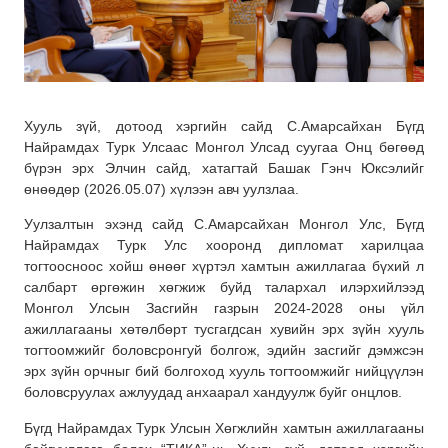
Хууль зүй, дотоод хэргийн сайд С.Амарсайхан Бүгд
Найрамдах Турк Улсаас Монгол Улсад суугаа Онц бөгөөд
бүрэн эрх Элчин сайд, хатагтай Башак Гэнч Юксэлийг
өнөөдөр (2026.05.07) хүлээн авч уулзлаа.
Уулзалтын эхэнд сайд С.Амарсайхан Монгол Улс, Бүгд
Найрамдах Турк Улс хооронд дипломат харилцаа
тогтоосноос хойш өнөөг хүртэл хамтын ажиллагаа бүхий л
салбарт өргөжин хөгжиж буйд талархал илэрхийлээд
Монгол Улсын Засгийн газрын 2024-2028 оны үйл
ажиллагааны хөтөлбөрт тусгагдсан хувийн эрх зүйн хууль
тогтоомжийг боловсронгуй болгож, эдийн засгийг дэмжсэн
эрх зүйн орчныг бий болгоход хууль тогтоомжийг нийцүүлэн
боловсруулах ажлуудад анхаарал хандуулж буйг онцлов.
Бүгд Найрамдах Турк Улсын Хөгжлийн хамтын ажиллагааны