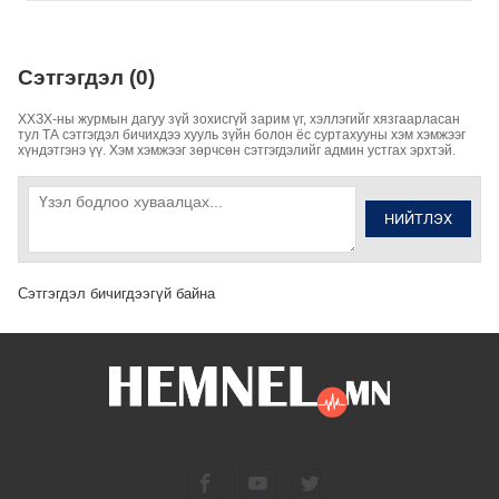
Сэтгэгдэл (0)
ХХЗХ-ны журмын дагуу зүй зохисгүй зарим үг, хэллэгийг хязгаарласан
тул ТА сэтгэгдэл бичихдээ хууль зүйн болон ёс суртахууны хэм хэмжээг
хүндэтгэнэ үү. Хэм хэмжээг зөрчсөн сэтгэгдэлийг админ устгах эрхтэй.
НИЙТЛЭХ
Сэтгэгдэл бичигдээгүй байна