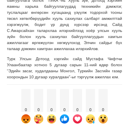
байгууллага болох “ТИКА”-нь Хууль зүй, дотоод хэргийн
яамны харьяа байгууллагуудад техникийн дэмжлэг,
туслалцааг өнгөрсөн хугацаанд үзүүлж тодорхой тооны
төсөл хөтөлбөрүүдийн хууль сахиулах салбарт амжилттай
хэрэгжүүлж, бодит үр дүнд хүрсээр ирсэнд Сайд
С.Амарсайхан талархлаа илэрхийлээд хоёр улсын хууль
зүйн болон хууль сахиулах байгууллагуудын хамтын
ажиллагааг өргөжүүлэн хөгжүүлэхэд Элчин сайдыг бүх
талаар дэмжин хамтран ажиллахаа илэрхийлэв.
Турк Улсын Дотоод хэргийн сайд Мустафа Чифтчи
Улаанбаатар хотноо 5 дугаар сарын 11-ний өдөр болох
“Эдийн засаг, худалдааны Монгол, Туркийн Засгийн газар
хоорондын 10 дугаар хуралдаан"-ыг тэргүүлж ажиллах юм.
0
0
0
0
0
0
0