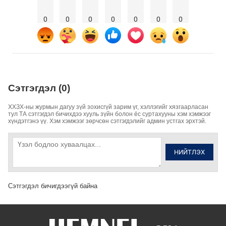
0
0
0
0
0
0
0
Сэтгэгдэл (0)
ХХЗХ-ны журмын дагуу зүй зохисгүй зарим үг, хэллэгийг хязгаарласан
тул ТА сэтгэгдэл бичихдээ хууль зүйн болон ёс суртахууны хэм хэмжээг
хүндэтгэнэ үү. Хэм хэмжээг зөрчсөн сэтгэгдэлийг админ устгах эрхтэй.
НИЙТЛЭХ
Сэтгэгдэл бичигдээгүй байна