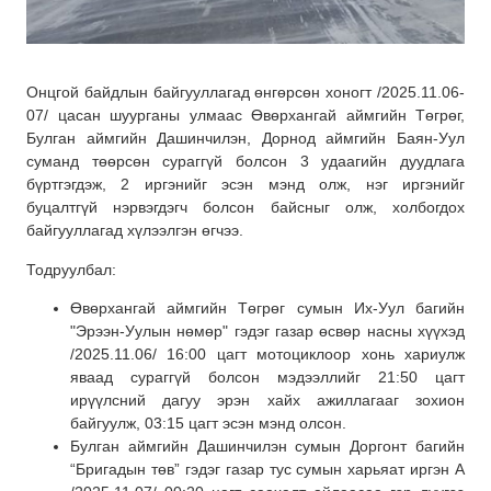
Онцгой байдлын байгууллагад өнгөрсөн хоногт /2025.11.06-
07/ цасан шуурганы улмаас Өвөрхангай аймгийн Төгрөг,
Булган аймгийн Дашинчилэн, Дорнод аймгийн Баян-Уул
суманд төөрсөн сураггүй болсон 3 удаагийн дуудлага
бүртгэгдэж, 2 иргэнийг эсэн мэнд олж, нэг иргэнийг
буцалтгүй нэрвэгдэгч болсон байсныг олж, холбогдох
байгууллагад хүлээлгэн өгчээ.
Тодруулбал:
Өвөрхангай аймгийн Төгрөг сумын Их-Уул багийн
"Эрээн-Уулын нөмөр" гэдэг газар өсвөр насны хүүхэд
/2025.11.06/ 16:00 цагт мотоциклоор хонь хариулж
яваад сураггүй болсон мэдээллийг 21:50 цагт
ирүүлсний дагуу эрэн хайх ажиллагааг зохион
байгуулж, 03:15 цагт эсэн мэнд олсон.
Булган аймгийн Дашинчилэн сумын Доргонт багийн
“Бригадын төв” гэдэг газар тус сумын харьяат иргэн А