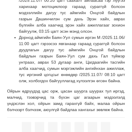
/2025.11.07/ 00:20 цагт саахалт айлаасаа гэр лүүгээ
харихаар мотоциклоор гараад сураггүй болсон
мэдээллийн дагуу тус аймгийн Онцгой байдлын
газрын Дашинчилэн сум дахь Эрэн хайх, аврах
бүлгийн алба хаагчид эрэн хайх ажиллагааг зохион
байгуулж, 03:15 цагт эсэн мэнд олсон.
Дорнод аймгийн Баян-Уул сумын иргэн М /2025.11.06/
11:00 цагт гэрээсээ явганаар гараад сураггүй болсон
дуудлагын дагуу тус аймгийн Онцгой байдлын
байдлын газрын Баян-Уул сум дахь Гал түймэр
унтраах, аврах 53 дугаар анги, Цагдаагийн тасгийн
алба хаагчид, сумын мэргэжлийн ангийнхан ажиллаж,
тус иргэний цогцсыг өнөөдөр /2025.11.07/ 08:10 цагт
олж, холбогдох байгууллагад хүлээлгэн өгсөн байна.
Ойрын өдрүүдэд цас орж, цасан шуурга шуурах тул иргэд,
малчид, тээвэрчид та бүхэн цаг агаарын мэдээлэлд
үндэслэн хол, ойрын замд гарахгүй байх, малаа ойрын
бэлчээрт бэлчээж, аюулгүй байдлаа хангахыг зөвлөж байна.