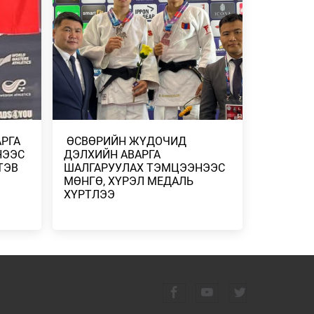
ГААНТАЙ
2026/07/23
-
ДУГААР
СГӨЛ,
АРГА
​ ​ӨСВӨРИЙН ЖҮДОЧИД
 БОРОО,
НЭЭС
ДЭЛХИЙН АВАРГА
ТЭВ
ШАЛГАРУУЛАХ ТЭМЦЭЭНЭЭС
МӨНГӨ, ХҮРЭЛ МЕДАЛЬ
ХҮРТЛЭЭ
Н
ЭЛЧ
Н
 ҮР