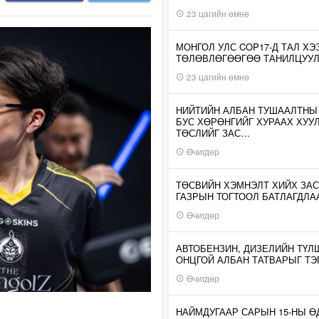
23 цагийн өмнө
МОНГОЛ УЛС COP17-Д ТАЛ ХЭ
ТӨЛӨВЛӨГӨӨГӨӨ ТАНИЛЦУУ
23 цагийн өмнө
НИЙТИЙН АЛБАН ТУШААЛТНЫ
БУС ХӨРӨНГИЙГ ХУРААХ ХУУ
ТӨСЛИЙГ ЗАС…
Өчигдөр
ТӨСВИЙН ХЭМНЭЛТ ХИЙХ ЗАС
ГАЗРЫН ТОГТООЛ БАТЛАГДЛА
Өчигдөр
АВТОБЕНЗИН, ДИЗЕЛИЙН ТҮЛ
ОНЦГОЙ АЛБАН ТАТВАРЫГ ТЭ
Өчигдөр
НАЙМДУГААР САРЫН 15-НЫ 