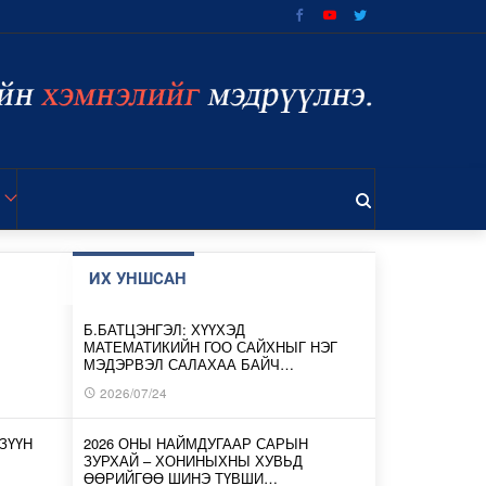
ИХ УНШСАН
Б.БАТЦЭНГЭЛ: ХҮҮХЭД
МАТЕМАТИКИЙН ГОО САЙХНЫГ НЭГ
МЭДЭРВЭЛ САЛАХАА БАЙЧ…
2026/07/24
ЗҮҮН
2026 ОНЫ НАЙМДУГААР САРЫН
ЗУРХАЙ – ХОНИНЫХНЫ ХУВЬД
ӨӨРИЙГӨӨ ШИНЭ ТҮВШИ…