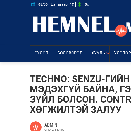
0₮
08/06
Цаг агаар
°C
ЭХЛЭЛ
БОЛОВСРОЛ
ХУУЛЬ
УЛС ТӨР
TECHNO: SENZU-ГИЙ
МЭДЭХГҮЙ БАЙНА, Г
ЗҮЙЛ БОЛСОН. CONT
ХӨГЖИЛТЭЙ ЗАЛУУ
ADMIN
2025/11/06