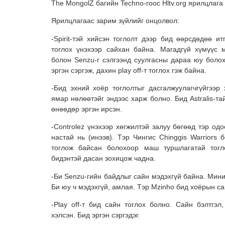
The MongolZ багийн Techno-гоос Hltv.org ярилцлага
Ярилцлагаас зарим зүйлийг онцолвол:
-Spirit-тэй хийсэн тоглолт дээр бид өөрсдөдөө итг
тоглох үнэхээр сайхан байна. Магадгүй хүмүүс 
болон Senzu-г сэлгээнд суулгасны дараа юу болох
эргэн сэргэж, дахин play off-т тоглох гэж байна.
-Бид эхний хоёр тоглолтыг дасгалжуулагчгүйгээр 
ямар нөлөөтэйг эндээс харж болно. Бид Аstralis-та
өнөөдөр эргэн ирсэн.
-Controlez үнэхээр хөгжилтэй залуу бөгөөд тэр о
настай нь (инээв). Тэр Чингис Chinggis Warriors
тоглож байсан болохоор маш туршлагатай тогло
бидэнтэй дасан зохицож чадна.
-Би Senzu-гийн байдлыг сайн мэдэхгүй байна. Миний
Би юу ч мэдэхгүй, амлая. Тэр Mzinho бид хоёрын са
-Play off-т бид сайн тоглох болно. Сайн бэлтгэ
хэлсэн. Бид эргэн сэргэдэг.