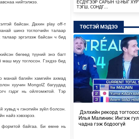
ЕСДҮГЭЭР САРЫН 12-НЫГ ХҮР
 авснаа нийтэлжээ.
ТЭГШ, СОНДГ…
Өчигдөр
элтэй байсан. Дахин play off-т
ТӨСТЭЙ МЭДЭЭ
ТӨВ, ГОВЬ, ЗҮҮН АЙМГУУДЫН
манай шинэ тоглогчийн талаар
ЗАРИМ ГАЗРААР ДУУ ЦАХИЛГ
 талаар эргэлзэж байсан ч бид
ААДАР…
Өчигдөр
хийсэн бөгөөд түүний энэ багт
й маш муу тоглосон. Гэхдээ бид
НИЙТИЙН АЛБАН ТУШААЛТНЫ
БУС ХӨРӨНГИЙГ ХУРААХ ХУУ
ТӨСӨЛ БОЛОВ…
доо манай багийн хамгийн ахмад
2026/08/04
 болон хуучин MongolZ багуудад
гч гэдэг нь ойлгомжтой. Тэр
ЭХ БАЙГАЛЬ, ГАЗАР ШОРОО М
ШИМИЙГ НЬ ХҮРТЭХ КОП17
2026/08/04
 хувьд ч гэнэтийн зүйл болсон.
​ Дэлхийн рекорд тогтоос
йн найз хэвээрээ.
Илья Малинин: Ингэж гу
МОНГОЛБАНК 7 ДУГААР САРД 1
чадна гэж бодоогүй
л, формтой байгаа. Би өмнө нь
ҮНЭТ МЕТАЛЛ ХУДАЛДАН АВЧ
2026/08/04