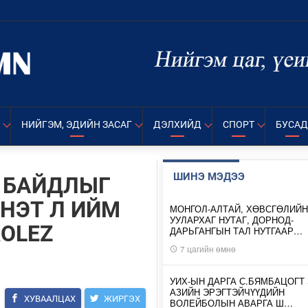
НИЙГЭМ, ЭДИЙН ЗАСАГ
ДЭЛХИЙД
СПОРТ
БУСАД
ШИНЭ МЭДЭЭ
Н БАЙДЛЫГ
ЭНЭТ Л ИЙМ
МОНГОЛ-АЛТАЙ, ХӨВСГӨЛИЙН
УУЛАРХАГ НУТАГ, ДОРНОД-
ROLEZ
ДАРЬГАНГЫН ТАЛ НУТГААР…
7 цагийн өмнө
УИХ-ЫН ДАРГА С.БЯМБАЦОГТ 
АЗИЙН ЭРЭГТЭЙЧҮҮДИЙН
ХУВААЛЦАХ
ЖИРГЭХ
ВОЛЕЙБОЛЫН АВАРГА Ш…