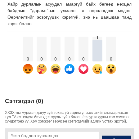
Хайр дурлалын асуудал амаргүй байх бөгөөд нөхцөл
байдлын “дарамт”-ын улмаас та өөрчлөгдөж мэднэ.
Өөрчлөлтийг эсэргүүцэх хэрэггүй, энэ нь цаашдаа танд
хэрэг болно.
1
0
0
0
0
0
0
Сэтгэгдэл (0)
ХХЗХ-ны журмын дагуу зүй зохисгүй зарим үг, хэллэгийг хязгаарласан
тул ТА сэтгэгдэл бичихдээ хууль зүйн болон ёс суртахууны хэм хэмжээг
хүндэтгэнэ үү. Хэм хэмжээг зөрчсөн сэтгэгдэлийг админ устгах эрхтэй.